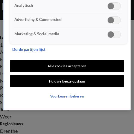
Analytisch
overval was gepleegd. Zelf heeft hij het niet gehoord dat er
geschoten is, maar zijn buurvrouw wel.
Advertising & Commercieel
Marketing & Social media
Laatste nieuws
112
Derde partijen lijst
Advies & Tips
Economie
Entertainment
Alle cookies accepteren
Infrastructuur
Milieu en Gezondheid
Huidige keuze opslaan
Politiek
Royalty
Voorkeuren beheren
Sport
Tech
Weer
Regionieuws
Drenthe