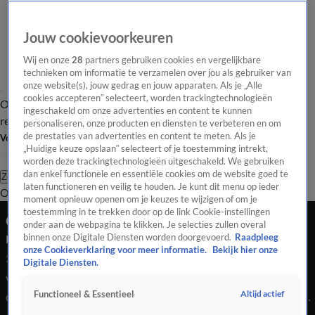
Jouw cookievoorkeuren
Wij en onze
28
partners gebruiken cookies en vergelijkbare
technieken om informatie te verzamelen over jou als gebruiker van
onze website(s), jouw gedrag en jouw apparaten. Als je „Alle
cookies accepteren” selecteert, worden trackingtechnologieën
Overzicht
Tip de
Laatste nieuws
Regionieuws
Het beste van Hart
ingeschakeld om onze advertenties en content te kunnen
redactie
personaliseren, onze producten en diensten te verbeteren en om
de prestaties van advertenties en content te meten. Als je
Volg Hart van Nederland
„Huidige keuze opslaan” selecteert of je toestemming intrekt,
worden deze trackingtechnologieën uitgeschakeld. We gebruiken
dan enkel functionele en essentiële cookies om de website goed te
Zoeken
laten functioneren en veilig te houden. Je kunt dit menu op ieder
Overzicht
Regio
Uitzendingen
Weer
Tip de redactie
Panel
Video's
moment opnieuw openen om je keuzes te wijzigen of om je
toestemming in te trekken door op de link Cookie-instellingen
Getuige Nunspeet: ‘Je hoopt dat je kinderen
onder aan de webpagina te klikken. Je selecties zullen overal
nooit zoiets meemaken’
binnen onze Digitale Diensten worden doorgevoerd.
Raadpleeg
onze Cookieverklaring voor meer informatie.
Bekijk hier onze
24 juli 2020, 17:32
Digitale Diensten.
Vakantiegast Gerard Scheurwater ging even “een boodschap
Altijd actief
Functioneel & Essentieel
doen” toen hij iemand met een honkbalknuppel zag staan. Al
snel had hij door dat er op het vakantiepark in Nunspeet een