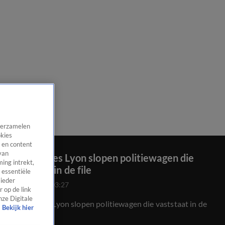
 verzamelen
okies
 en content
van
Gele Hesjes Lyon slopen politiewagen die
ing intrekt,
vaststaat in de file
 essentiële
 ieder
25 juli 2020, 03:27
 op de link
nze Digitale
Gele Hesjes Lyon slopen politiewagen die vaststaat in de
Bekijk hier
file