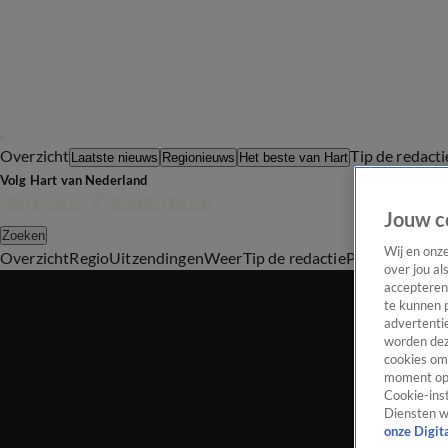
Overzicht
Tip de redacti
Laatste nieuws
Regionieuws
Het beste van Hart
Volg Hart van Nederland
Jouw c
Zoeken
Wij en onz
Overzicht
Regio
Uitzendingen
Weer
Tip de redactie
Panel
Video's
over jou al
accepteren
te kunnen 
advertentie
worden dez
cookies om 
moment opn
Cookie-inst
Diensten w
onze Digit