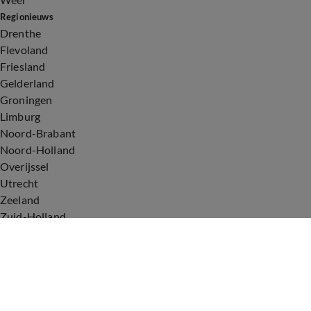
Regionieuws
Drenthe
Flevoland
Friesland
Gelderland
Groningen
Limburg
Noord-Brabant
Noord-Holland
Overijssel
Utrecht
Zeeland
Zuid-Holland
Voorwaarden
Over ons
Privacyverklaring
Gebruiksvoorwaarden
Cookieverklaring