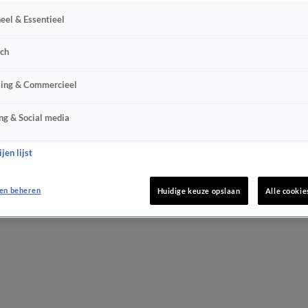
eel & Essentieel
sch
sing & Commercieel
ng & Social media
jen lijst
en beheren
Huidige keuze opslaan
Alle cookie