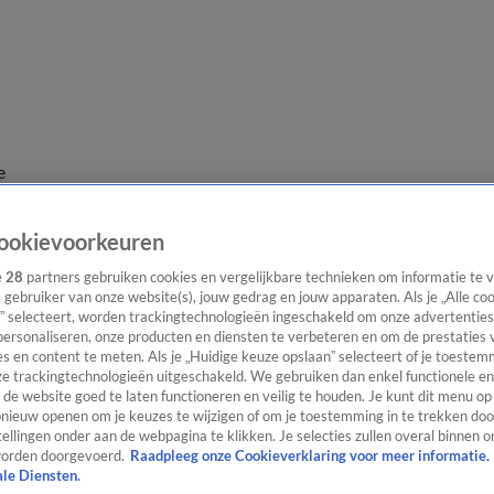
e
ookievoorkeuren
e
28
partners gebruiken cookies en vergelijkbare technieken om informatie te
s gebruiker van onze website(s), jouw gedrag en jouw apparaten. Als je „Alle co
” selecteert, worden trackingtechnologieën ingeschakeld om onze advertenties
personaliseren, onze producten en diensten te verbeteren en om de prestaties 
s en content te meten. Als je „Huidige keuze opslaan” selecteert of je toestemm
e trackingtechnologieën uitgeschakeld. We gebruiken dan enkel functionele en
de website goed te laten functioneren en veilig te houden. Je kunt dit menu op
ieuw openen om je keuzes te wijzigen of om je toestemming in te trekken door
ellingen onder aan de webpagina te klikken. Je selecties zullen overal binnen o
orden doorgevoerd.
Raadpleeg onze Cookieverklaring voor meer informatie.
ale Diensten.