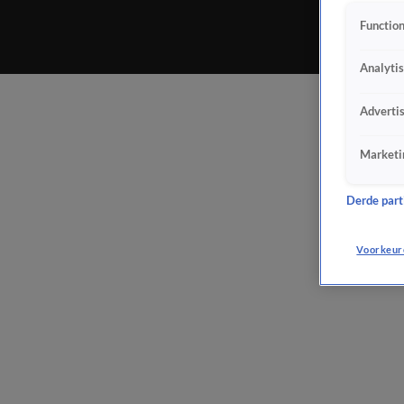
Function
Analyti
Adverti
Marketi
Derde parti
Voorkeur