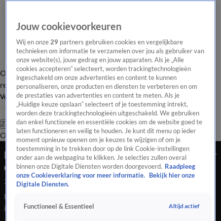
Jouw cookievoorkeuren
Wij en onze
29
partners gebruiken cookies en vergelijkbare
technieken om informatie te verzamelen over jou als gebruiker van
onze website(s), jouw gedrag en jouw apparaten. Als je „Alle
cookies accepteren” selecteert, worden trackingtechnologieën
Overzicht
Tip de
Laatste nieuws
Regionieuws
Het beste van Hart
ingeschakeld om onze advertenties en content te kunnen
redactie
personaliseren, onze producten en diensten te verbeteren en om
de prestaties van advertenties en content te meten. Als je
Volg Hart van Nederland
„Huidige keuze opslaan” selecteert of je toestemming intrekt,
worden deze trackingtechnologieën uitgeschakeld. We gebruiken
dan enkel functionele en essentiële cookies om de website goed te
Zoeken
laten functioneren en veilig te houden. Je kunt dit menu op ieder
Overzicht
Regio
Uitzendingen
Weer
Tip de redactie
Panel
Video's
moment opnieuw openen om je keuzes te wijzigen of om je
toestemming in te trekken door op de link Cookie-instellingen
Fietsenwinkel Doetinchem voor de tweede keer
onder aan de webpagina te klikken. Je selecties zullen overal
dupe van inbrekers
binnen onze Digitale Diensten worden doorgevoerd.
Raadpleeg
onze Cookieverklaring voor meer informatie.
Bekijk hier onze
24 juli 2020, 15:37
Digitale Diensten.
Fietsenwinkel Doetinchem voor de tweede keer dupe van
Altijd actief
Functioneel & Essentieel
inbrekers