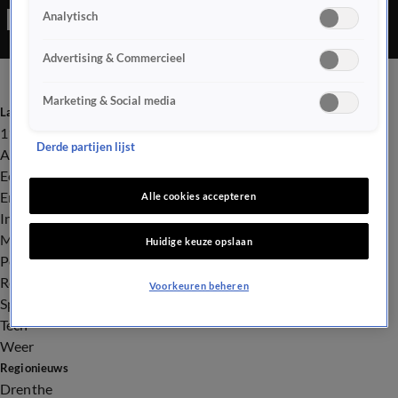
Analytisch
Advertising & Commercieel
Marketing & Social media
Laatste nieuws
112
Derde partijen lijst
Advies & Tips
Economie
Entertainment
Alle cookies accepteren
Infrastructuur
Milieu en Gezondheid
Huidige keuze opslaan
Politiek
Royalty
Voorkeuren beheren
Sport
Tech
Weer
Regionieuws
Drenthe