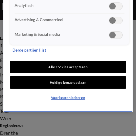
Analytisch
De politie gaat uit van brandstichting en doet uitgebreid
sporenonderzoek en buurtonderzoek.
Advertising & Commercieel
Marketing & Social media
Laatste nieuws
112
Derde partijen lijst
Advies & Tips
Economie
Entertainment
Alle cookies accepteren
Infrastructuur
Milieu en Gezondheid
Huidige keuze opslaan
Politiek
Royalty
Voorkeuren beheren
Sport
Tech
Weer
Regionieuws
Drenthe