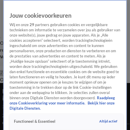
Jouw cookievoorkeuren
Wij en onze
29
partners gebruiken cookies en vergelijkbare
technieken om informatie te verzamelen over jou als gebruiker van
onze website(s), jouw gedrag en jouw apparaten. Als je „Alle
cookies accepteren” selecteert, worden trackingtechnologieën
Overzicht
Tip de
Laatste nieuws
Regionieuws
Het beste van Hart
ingeschakeld om onze advertenties en content te kunnen
redactie
personaliseren, onze producten en diensten te verbeteren en om
de prestaties van advertenties en content te meten. Als je
Volg Hart van Nederland
„Huidige keuze opslaan” selecteert of je toestemming intrekt,
worden deze trackingtechnologieën uitgeschakeld. We gebruiken
dan enkel functionele en essentiële cookies om de website goed te
Zoeken
laten functioneren en veilig te houden. Je kunt dit menu op ieder
Overzicht
Regio
Uitzendingen
Weer
Tip de redactie
Panel
Video's
moment opnieuw openen om je keuzes te wijzigen of om je
toestemming in te trekken door op de link Cookie-instellingen
Enorme vuurzee verzwelgt auto's en
onder aan de webpagina te klikken. Je selecties zullen overal
invalidenauto in Tilburg
binnen onze Digitale Diensten worden doorgevoerd.
Raadpleeg
onze Cookieverklaring voor meer informatie.
Bekijk hier onze
25 juli 2020, 06:12
Digitale Diensten.
Zes auto’s zijn zaterdagnacht in Tilburg in vlammen opgegaan
Altijd actief
Functioneel & Essentieel
op een parkeerplaats bij een flatgebouw aan de Hoffmannlaan.
De brand werd rond 03.40 uur opgemerkt door een bewoner.