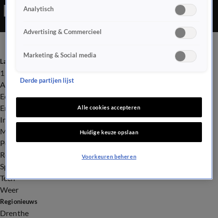
Analytisch
Advertising & Commercieel
Marketing & Social media
Laatste nieuws
112
Derde partijen lijst
Advies & Tips
Economie
Entertainment
Alle cookies accepteren
Infrastructuur
Milieu en Gezondheid
Huidige keuze opslaan
Politiek
Royalty
Voorkeuren beheren
Sport
Tech
Weer
Regionieuws
Drenthe