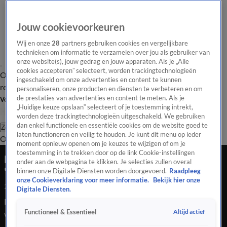
Jouw cookievoorkeuren
Wij en onze
28
partners gebruiken cookies en vergelijkbare
technieken om informatie te verzamelen over jou als gebruiker van
onze website(s), jouw gedrag en jouw apparaten. Als je „Alle
cookies accepteren” selecteert, worden trackingtechnologieën
Overzicht
Tip de
Laatste nieuws
Regionieuws
Het beste van Hart
ingeschakeld om onze advertenties en content te kunnen
redactie
personaliseren, onze producten en diensten te verbeteren en om
de prestaties van advertenties en content te meten. Als je
Volg Hart van Nederland
„Huidige keuze opslaan” selecteert of je toestemming intrekt,
worden deze trackingtechnologieën uitgeschakeld. We gebruiken
dan enkel functionele en essentiële cookies om de website goed te
Zoeken
laten functioneren en veilig te houden. Je kunt dit menu op ieder
Overzicht
Regio
Uitzendingen
Weer
Tip de redactie
Panel
Video's
moment opnieuw openen om je keuzes te wijzigen of om je
toestemming in te trekken door op de link Cookie-instellingen
Enige café in Geijsteren verwoest door brand:
onder aan de webpagina te klikken. Je selecties zullen overal
'Alsof je woonk...
binnen onze Digitale Diensten worden doorgevoerd.
Raadpleeg
onze Cookieverklaring voor meer informatie.
Bekijk hier onze
2 juli 2021, 17:21
Digitale Diensten.
Enige café in Geijsteren verwoest door brand: 'Alsof je
Altijd actief
Functioneel & Essentieel
woonkamer in brand heeft gestaan'