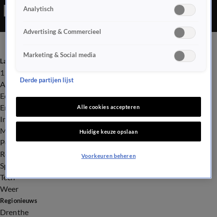
Analytisch
Advertising & Commercieel
Marketing & Social media
Laatste nieuws
112
Derde partijen lijst
Advies & Tips
Economie
Entertainment
Alle cookies accepteren
Infrastructuur
Milieu en Gezondheid
Huidige keuze opslaan
Politiek
Royalty
Voorkeuren beheren
Sport
Tech
Weer
Regionieuws
Drenthe