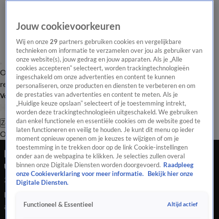
Jouw cookievoorkeuren
Wij en onze
29
partners gebruiken cookies en vergelijkbare
technieken om informatie te verzamelen over jou als gebruiker van
onze website(s), jouw gedrag en jouw apparaten. Als je „Alle
cookies accepteren” selecteert, worden trackingtechnologieën
Overzicht
Tip de
Laatste nieuws
Regionieuws
Het beste van Hart
ingeschakeld om onze advertenties en content te kunnen
redactie
personaliseren, onze producten en diensten te verbeteren en om
de prestaties van advertenties en content te meten. Als je
Volg Hart van Nederland
„Huidige keuze opslaan” selecteert of je toestemming intrekt,
worden deze trackingtechnologieën uitgeschakeld. We gebruiken
dan enkel functionele en essentiële cookies om de website goed te
Zoeken
laten functioneren en veilig te houden. Je kunt dit menu op ieder
Overzicht
Regio
Uitzendingen
Weer
Tip de redactie
Panel
Video's
moment opnieuw openen om je keuzes te wijzigen of om je
toestemming in te trekken door op de link Cookie-instellingen
Eigenares ijssalon Hilversum opgelucht na
onder aan de webpagina te klikken. Je selecties zullen overal
uitspraak: 'Einde aan een lange nachtmerrie'
binnen onze Digitale Diensten worden doorgevoerd.
Raadpleeg
onze Cookieverklaring voor meer informatie.
Bekijk hier onze
25 juli 2020, 03:45
Digitale Diensten.
Eigenares ijssalon Hilversum opgelucht na uitspraak: 'Einde
Altijd actief
Functioneel & Essentieel
aan een lange nachtmerrie'