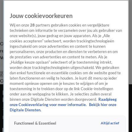
Jouw cookievoorkeuren
Wij en onze
28
partners gebruiken cookies en vergelijkbare
technieken om informatie te verzamelen over jou als gebruiker van
onze website(s), jouw gedrag en jouw apparaten. Als je „Alle
cookies accepteren” selecteert, worden trackingtechnologieën
Overzicht
Tip de
Laatste nieuws
Regionieuws
Het beste van Hart
ingeschakeld om onze advertenties en content te kunnen
redactie
personaliseren, onze producten en diensten te verbeteren en om
de prestaties van advertenties en content te meten. Als je
Volg Hart van Nederland
„Huidige keuze opslaan” selecteert of je toestemming intrekt,
worden deze trackingtechnologieën uitgeschakeld. We gebruiken
dan enkel functionele en essentiële cookies om de website goed te
Zoeken
laten functioneren en veilig te houden. Je kunt dit menu op ieder
Overzicht
Regio
Uitzendingen
Weer
Tip de redactie
Panel
Video's
moment opnieuw openen om je keuzes te wijzigen of om je
toestemming in te trekken door op de link Cookie-instellingen
Eerste toeristen Lombok weer terug in
onder aan de webpagina te klikken. Je selecties zullen overal
Nederland
binnen onze Digitale Diensten worden doorgevoerd.
Raadpleeg
onze Cookieverklaring voor meer informatie.
Bekijk hier onze
24 juli 2020, 17:39
Digitale Diensten.
Eerste toeristen Lombok weer terug in Nederland
Altijd actief
Functioneel & Essentieel