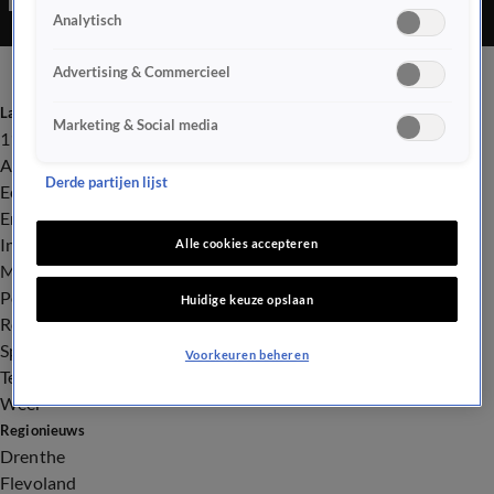
Analytisch
Advertising & Commercieel
Laatste nieuws
Marketing & Social media
112
Advies & Tips
Derde partijen lijst
Economie
Entertainment
Infrastructuur
Alle cookies accepteren
Milieu en Gezondheid
Politiek
Huidige keuze opslaan
Royalty
Sport
Voorkeuren beheren
Tech
Weer
Regionieuws
Drenthe
Flevoland