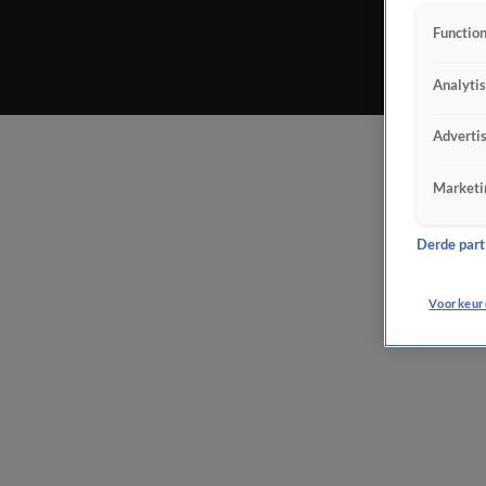
Function
Analyti
Adverti
Marketi
Derde parti
Voorkeur