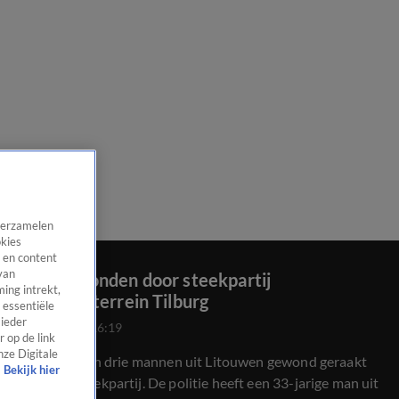
 verzamelen
okies
 en content
van
Drie gewonden door steekpartij
ing intrekt,
bedrijventerrein Tilburg
 essentiële
 ieder
24 juli 2020, 16:19
 op de link
nze Digitale
In Tilburg zijn drie mannen uit Litouwen gewond geraakt
Bekijk hier
door een steekpartij. De politie heeft een 33-jarige man uit