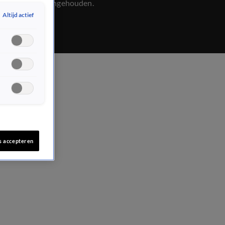
Litouwen aangehouden.
Altijd actief
s accepteren