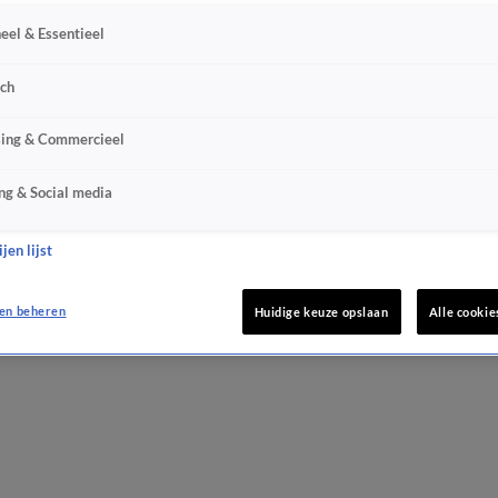
eel & Essentieel
sch
sing & Commercieel
ng & Social media
jen lijst
en beheren
Huidige keuze opslaan
Alle cookie