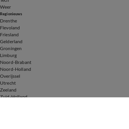
Weer
Regionieuws
Drenthe
Flevoland
Friesland
Gelderland
Groningen
Limburg
Noord-Brabant
Noord-Holland
Overijssel
Utrecht
Zeeland
Zuid-Holland
Voorwaarden
Over ons
Privacyverklaring
Gebruiksvoorwaarden