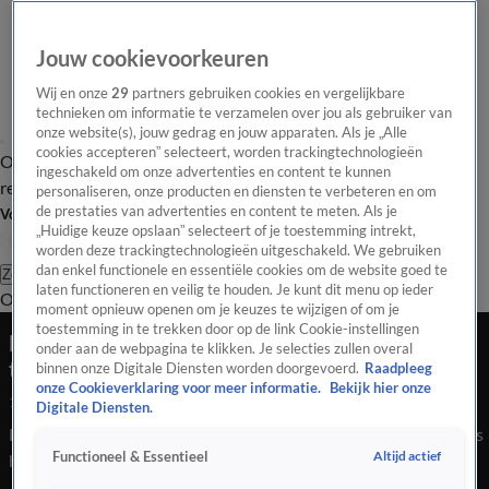
Jouw cookievoorkeuren
Wij en onze
29
partners gebruiken cookies en vergelijkbare
technieken om informatie te verzamelen over jou als gebruiker van
onze website(s), jouw gedrag en jouw apparaten. Als je „Alle
cookies accepteren” selecteert, worden trackingtechnologieën
Overzicht
Tip de
Laatste nieuws
Regionieuws
Het beste van Hart
ingeschakeld om onze advertenties en content te kunnen
redactie
personaliseren, onze producten en diensten te verbeteren en om
de prestaties van advertenties en content te meten. Als je
Volg Hart van Nederland
„Huidige keuze opslaan” selecteert of je toestemming intrekt,
worden deze trackingtechnologieën uitgeschakeld. We gebruiken
dan enkel functionele en essentiële cookies om de website goed te
Zoeken
laten functioneren en veilig te houden. Je kunt dit menu op ieder
Overzicht
Regio
Uitzendingen
Weer
Tip de redactie
Panel
Video's
moment opnieuw openen om je keuzes te wijzigen of om je
toestemming in te trekken door op de link Cookie-instellingen
Dragqueen tijdens Pride geweigerd door
onder aan de webpagina te klikken. Je selecties zullen overal
taxichauffeurs: 'Dit is homofobie'
binnen onze Digitale Diensten worden doorgevoerd.
Raadpleeg
onze Cookieverklaring voor meer informatie.
Bekijk hier onze
10 aug 2021, 22:30
Digitale Diensten.
Dragqueen tijdens Pride geweigerd door taxichauffeurs: 'Dit is
Altijd actief
Functioneel & Essentieel
homofobie'