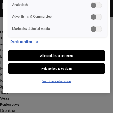
Analytisch
Advertising & Commercieel
Marketing & Social media
Laatste nieuws
112
Derde partijen lijst
Advies & Tips
Economie
Entertainment
Alle cookies accepteren
Infrastructuur
Milieu en Gezondheid
Huidige keuze opslaan
Politiek
Royalty
Voorkeuren beheren
Sport
Tech
Weer
Regionieuws
Drenthe