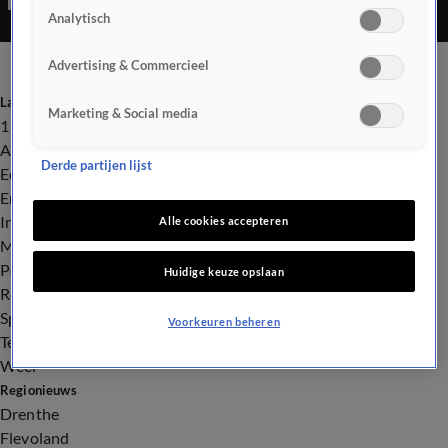
Analytisch
Advertising & Commercieel
Laatste nieuws
Marketing & Social media
112
Advies & Tips
Derde partijen lijst
Economie
Entertainment
Infrastructuur
Alle cookies accepteren
Milieu en Gezondheid
Politiek
Huidige keuze opslaan
Royalty
Sport
Voorkeuren beheren
Tech
Weer
Regionieuws
Drenthe
Flevoland