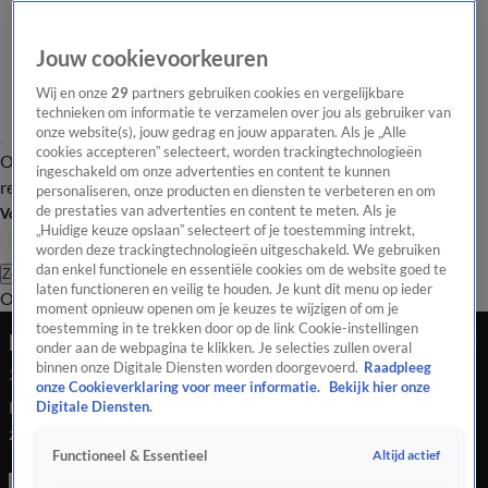
Jouw cookievoorkeuren
Wij en onze
29
partners gebruiken cookies en vergelijkbare
technieken om informatie te verzamelen over jou als gebruiker van
onze website(s), jouw gedrag en jouw apparaten. Als je „Alle
cookies accepteren” selecteert, worden trackingtechnologieën
Overzicht
Tip de
Laatste nieuws
Regionieuws
Het beste van Hart
ingeschakeld om onze advertenties en content te kunnen
redactie
personaliseren, onze producten en diensten te verbeteren en om
de prestaties van advertenties en content te meten. Als je
Volg Hart van Nederland
„Huidige keuze opslaan” selecteert of je toestemming intrekt,
worden deze trackingtechnologieën uitgeschakeld. We gebruiken
dan enkel functionele en essentiële cookies om de website goed te
Zoeken
laten functioneren en veilig te houden. Je kunt dit menu op ieder
Overzicht
Regio
Uitzendingen
Weer
Tip de redactie
Panel
Video's
moment opnieuw openen om je keuzes te wijzigen of om je
toestemming in te trekken door op de link Cookie-instellingen
Dode na frontale botsing op N346 bij Warnsveld
onder aan de webpagina te klikken. Je selecties zullen overal
binnen onze Digitale Diensten worden doorgevoerd.
Raadpleeg
25 juli 2020, 02:52
onze Cookieverklaring voor meer informatie.
Bekijk hier onze
Bij een frontale botsing op de N346 bij Warnsveld is
Digitale Diensten.
zaterdagochtend een automobilist om het leven gekomen.
Altijd actief
Functioneel & Essentieel