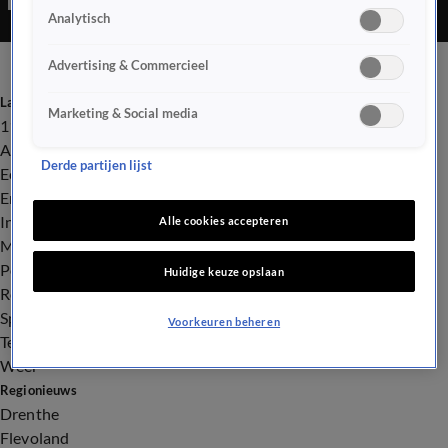
Analytisch
Advertising & Commercieel
Laatste nieuws
Marketing & Social media
112
Advies & Tips
Derde partijen lijst
Economie
Entertainment
Infrastructuur
Alle cookies accepteren
Milieu en Gezondheid
Politiek
Huidige keuze opslaan
Royalty
Sport
Voorkeuren beheren
Tech
Weer
Regionieuws
Drenthe
Flevoland