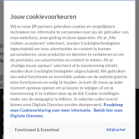
Jouw cookievoorkeuren
Wij en onze
29
partners gebruiken cookies en vergelijkbare
technieken om informatie te verzamelen over jou als gebruiker van
onze website(s), jouw gedrag en jouw apparaten. Als je „Alle
cookies accepteren” selecteert, worden trackingtechnologieën
Overzicht
Tip de
Laatste nieuws
Regionieuws
Het beste van Hart
ingeschakeld om onze advertenties en content te kunnen
redactie
personaliseren, onze producten en diensten te verbeteren en om
de prestaties van advertenties en content te meten. Als je
Volg Hart van Nederland
„Huidige keuze opslaan” selecteert of je toestemming intrekt,
worden deze trackingtechnologieën uitgeschakeld. We gebruiken
dan enkel functionele en essentiële cookies om de website goed te
Zoeken
laten functioneren en veilig te houden. Je kunt dit menu op ieder
Overzicht
Regio
Uitzendingen
Weer
Tip de redactie
Panel
Video's
moment opnieuw openen om je keuzes te wijzigen of om je
toestemming in te trekken door op de link Cookie-instellingen
Dode bij woningbrand in Arnhem
onder aan de webpagina te klikken. Je selecties zullen overal
binnen onze Digitale Diensten worden doorgevoerd.
Raadpleeg
25 juli 2020, 05:01
onze Cookieverklaring voor meer informatie.
Bekijk hier onze
Een woningbrand in Arnhem heeft een persoon het leven
Digitale Diensten.
gekost. Dat meldt de brandweer.
Altijd actief
Functioneel & Essentieel