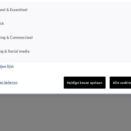
eel & Essentieel
sch
sing & Commercieel
ng & Social media
jen lijst
en beheren
Huidige keuze opslaan
Alle cookie