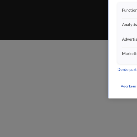
Function
Analyti
Adverti
Marketi
Derde parti
Voorkeur