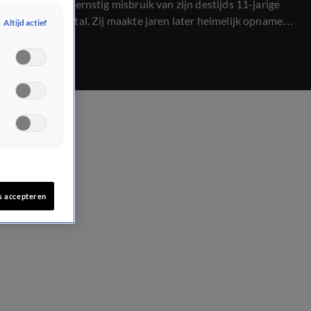
terecht voor ernstig misbruik van zijn destijds 11-jarige
nichtje Chantal. Zij maakte jaren later heimelijk opnamen
Altijd actief
van een gesprek met haar oom over het misbruik.
s accepteren