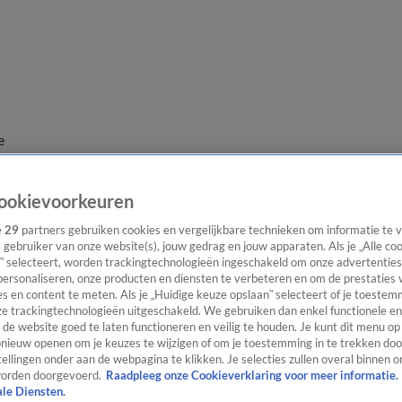
e
ookievoorkeuren
e
29
partners gebruiken cookies en vergelijkbare technieken om informatie te
s gebruiker van onze website(s), jouw gedrag en jouw apparaten. Als je „Alle co
” selecteert, worden trackingtechnologieën ingeschakeld om onze advertenties
personaliseren, onze producten en diensten te verbeteren en om de prestaties 
s en content te meten. Als je „Huidige keuze opslaan” selecteert of je toestemm
e trackingtechnologieën uitgeschakeld. We gebruiken dan enkel functionele en
de website goed te laten functioneren en veilig te houden. Je kunt dit menu op
ieuw openen om je keuzes te wijzigen of om je toestemming in te trekken door
ellingen onder aan de webpagina te klikken. Je selecties zullen overal binnen o
orden doorgevoerd.
Raadpleeg onze Cookieverklaring voor meer informatie.
ale Diensten.