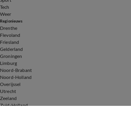
Tech
Weer
Regionieuws
Drenthe
Flevoland
Friesland
Gelderland
Groningen
Limburg
Noord-Brabant
Noord-Holland
Overijssel
Utrecht
Zeeland
Zuid-Holland
Voorwaarden
Over ons
Privacyverklaring