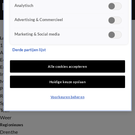
Analytisch
Advertising & Commercieel
Marketing & Social media
Laatste nieuws
112
Derde partijen lijst
Advies & Tips
Economie
Entertainment
Alle cookies accepteren
Infrastructuur
Milieu en Gezondheid
Huidige keuze opslaan
Politiek
Royalty
Voorkeuren beheren
Sport
Tech
Weer
Regionieuws
Drenthe