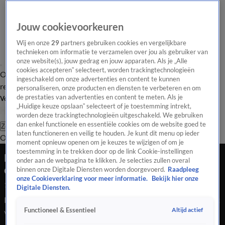
Jouw cookievoorkeuren
Wij en onze
29
partners gebruiken cookies en vergelijkbare
technieken om informatie te verzamelen over jou als gebruiker van
onze website(s), jouw gedrag en jouw apparaten. Als je „Alle
cookies accepteren” selecteert, worden trackingtechnologieën
Overzicht
Tip de
Laatste nieuws
Regionieuws
Het beste van Hart
ingeschakeld om onze advertenties en content te kunnen
redactie
personaliseren, onze producten en diensten te verbeteren en om
de prestaties van advertenties en content te meten. Als je
Volg Hart van Nederland
„Huidige keuze opslaan” selecteert of je toestemming intrekt,
worden deze trackingtechnologieën uitgeschakeld. We gebruiken
dan enkel functionele en essentiële cookies om de website goed te
Zoeken
laten functioneren en veilig te houden. Je kunt dit menu op ieder
Overzicht
Regio
Uitzendingen
Weer
Tip de redactie
Panel
Video's
moment opnieuw openen om je keuzes te wijzigen of om je
toestemming in te trekken door op de link Cookie-instellingen
Buurtbewoners over schietpartij op huis ouder
onder aan de webpagina te klikken. Je selecties zullen overal
echtpaar: 'Dat vrouwtje doet geen vlieg kwaad'
binnen onze Digitale Diensten worden doorgevoerd.
Raadpleeg
onze Cookieverklaring voor meer informatie.
Bekijk hier onze
1 aug 2021, 14:59
Digitale Diensten.
Buurtbewoners over schietpartij op huis ouder echtpaar: 'Dat
Altijd actief
Functioneel & Essentieel
vrouwtje doet geen vlieg kwaad'