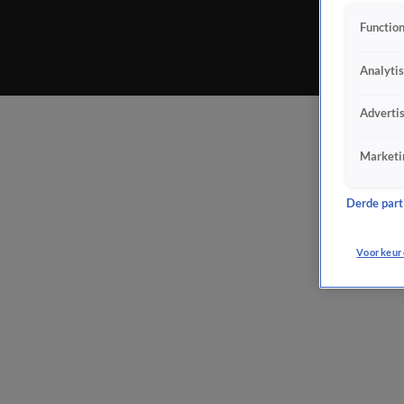
Function
Analyti
Adverti
Marketi
Derde parti
Voorkeur