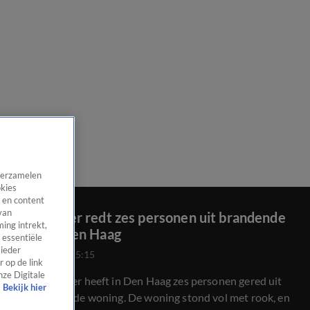
 verzamelen
okies
 en content
van
Brandweer redt zes personen uit brandende
ing intrekt,
woning Den Haag
 essentiële
 ieder
24 juli 2020, 15:15
 op de link
nze Digitale
De brandweer heeft in Den Haag zes personen gered uit
Bekijk hier
een brandende woning. De woning stond vol met rook, en