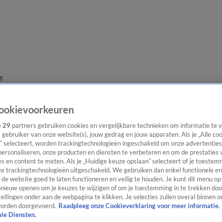
e
ookievoorkeuren
e
29
partners gebruiken cookies en vergelijkbare technieken om informatie te
s gebruiker van onze website(s), jouw gedrag en jouw apparaten. Als je „Alle co
” selecteert, worden trackingtechnologieën ingeschakeld om onze advertenties
personaliseren, onze producten en diensten te verbeteren en om de prestaties 
s en content te meten. Als je „Huidige keuze opslaan” selecteert of je toestemm
e trackingtechnologieën uitgeschakeld. We gebruiken dan enkel functionele en
de website goed te laten functioneren en veilig te houden. Je kunt dit menu op
ieuw openen om je keuzes te wijzigen of om je toestemming in te trekken door
ellingen onder aan de webpagina te klikken. Je selecties zullen overal binnen o
orden doorgevoerd.
Raadpleeg onze Cookieverklaring voor meer informatie.
ale Diensten.