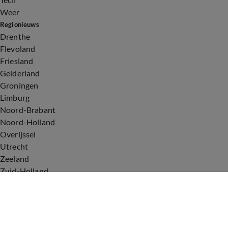
Weer
Regionieuws
Drenthe
Flevoland
Friesland
Gelderland
Groningen
Limburg
Noord-Brabant
Noord-Holland
Overijssel
Utrecht
Zeeland
Zuid-Holland
Voorwaarden
Over ons
Privacyverklaring
Gebruiksvoorwaarden