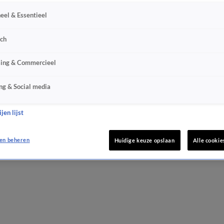
eel & Essentieel
sch
sing & Commercieel
ng & Social media
jen lijst
en beheren
Huidige keuze opslaan
Alle cookie