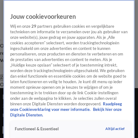
Jouw cookievoorkeuren
Wij en onze
29
partners gebruiken cookies en vergelijkbare
technieken om informatie te verzamelen over jou als gebruiker van
onze website(s), jouw gedrag en jouw apparaten. Als je „Alle
cookies accepteren” selecteert, worden trackingtechnologieën
Overzicht
Tip de
Laatste nieuws
Regionieuws
Het beste van Hart
ingeschakeld om onze advertenties en content te kunnen
redactie
personaliseren, onze producten en diensten te verbeteren en om
de prestaties van advertenties en content te meten. Als je
Volg Hart van Nederland
„Huidige keuze opslaan” selecteert of je toestemming intrekt,
worden deze trackingtechnologieën uitgeschakeld. We gebruiken
dan enkel functionele en essentiële cookies om de website goed te
Zoeken
laten functioneren en veilig te houden. Je kunt dit menu op ieder
Overzicht
Regio
Uitzendingen
Weer
Tip de redactie
Panel
Video's
moment opnieuw openen om je keuzes te wijzigen of om je
toestemming in te trekken door op de link Cookie-instellingen
Brand verwoest sportkantine in Vlaardingen
onder aan de webpagina te klikken. Je selecties zullen overal
binnen onze Digitale Diensten worden doorgevoerd.
Raadpleeg
25 juli 2020, 06:33
onze Cookieverklaring voor meer informatie.
Bekijk hier onze
Brand verwoest sportkantine in Vlaardingen
Digitale Diensten.
Altijd actief
Functioneel & Essentieel