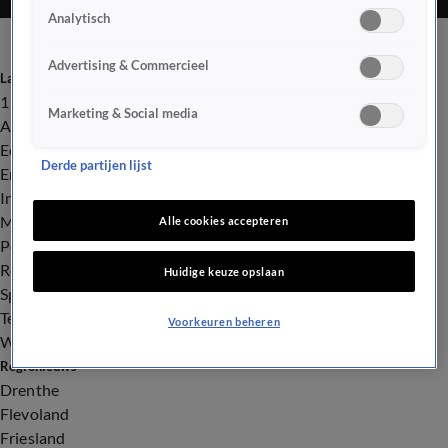
Analytisch
Advertising & Commercieel
Laatste nieuws
112
Marketing & Social media
Advies & Tips
Economie
Derde partijen lijst
Entertainment
Infrastructuur
Milieu en Gezondheid
Alle cookies accepteren
Politiek
Royalty
Huidige keuze opslaan
Sport
Tech
Voorkeuren beheren
Weer
Regionieuws
Drenthe
Flevoland
Friesland