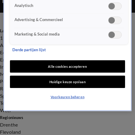
Analytisch
Advertising & Commercieel
Laatste nieuws
Marketing & Social media
112
Advies & Tips
Derde partijen lijst
Economie
Entertainment
Infrastructuur
Alle cookies accepteren
Milieu en Gezondheid
Politiek
Huidige keuze opslaan
Royalty
Sport
Voorkeuren beheren
Tech
Weer
Regionieuws
Drenthe
Flevoland