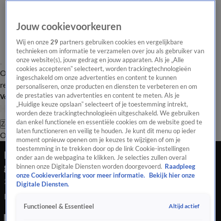
Jouw cookievoorkeuren
Wij en onze
29
partners gebruiken cookies en vergelijkbare
technieken om informatie te verzamelen over jou als gebruiker van
onze website(s), jouw gedrag en jouw apparaten. Als je „Alle
cookies accepteren” selecteert, worden trackingtechnologieën
Overzicht
Tip de
Laatste nieuws
Regionieuws
Het beste van Hart
ingeschakeld om onze advertenties en content te kunnen
redactie
personaliseren, onze producten en diensten te verbeteren en om
de prestaties van advertenties en content te meten. Als je
Volg Hart van Nederland
„Huidige keuze opslaan” selecteert of je toestemming intrekt,
worden deze trackingtechnologieën uitgeschakeld. We gebruiken
dan enkel functionele en essentiële cookies om de website goed te
Zoeken
laten functioneren en veilig te houden. Je kunt dit menu op ieder
Overzicht
Regio
Uitzendingen
Weer
Tip de redactie
Panel
Video's
moment opnieuw openen om je keuzes te wijzigen of om je
toestemming in te trekken door op de link Cookie-instellingen
Brand in gemeentehuis Soest, pand voorlopig
onder aan de webpagina te klikken. Je selecties zullen overal
gesloten
binnen onze Digitale Diensten worden doorgevoerd.
Raadpleeg
onze Cookieverklaring voor meer informatie.
Bekijk hier onze
28 nov 2023, 10:52
Digitale Diensten.
Brand in gemeentehuis Soest, pand voorlopig gesloten
Altijd actief
Functioneel & Essentieel