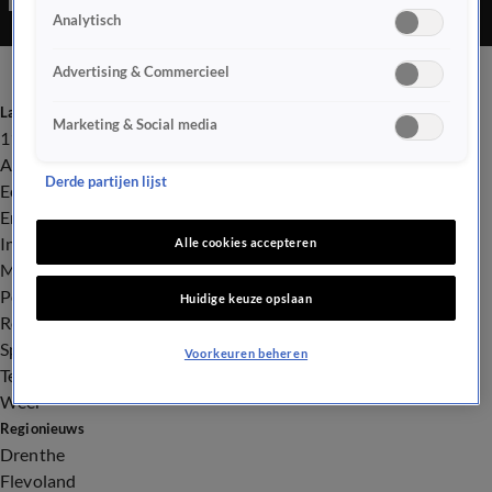
Analytisch
Advertising & Commercieel
Laatste nieuws
Marketing & Social media
112
Advies & Tips
Derde partijen lijst
Economie
Entertainment
Infrastructuur
Alle cookies accepteren
Milieu en Gezondheid
Politiek
Huidige keuze opslaan
Royalty
Sport
Voorkeuren beheren
Tech
Weer
Regionieuws
Drenthe
Flevoland