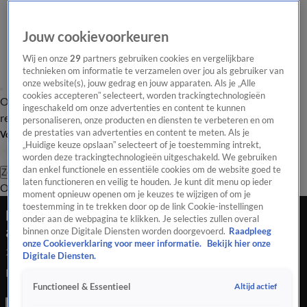
Jouw cookievoorkeuren
Wij en onze
29
partners gebruiken cookies en vergelijkbare
technieken om informatie te verzamelen over jou als gebruiker van
onze website(s), jouw gedrag en jouw apparaten. Als je „Alle
cookies accepteren” selecteert, worden trackingtechnologieën
Overzicht
Tip de
Laatste nieuws
Regionieuws
Het beste van Hart
ingeschakeld om onze advertenties en content te kunnen
redactie
personaliseren, onze producten en diensten te verbeteren en om
de prestaties van advertenties en content te meten. Als je
Volg Hart van Nederland
„Huidige keuze opslaan” selecteert of je toestemming intrekt,
worden deze trackingtechnologieën uitgeschakeld. We gebruiken
dan enkel functionele en essentiële cookies om de website goed te
Zoeken
laten functioneren en veilig te houden. Je kunt dit menu op ieder
Overzicht
Regio
Uitzendingen
Weer
Tip de redactie
Panel
Video's
moment opnieuw openen om je keuzes te wijzigen of om je
toestemming in te trekken door op de link Cookie-instellingen
Brand bij basisschool in Goor mogelijk
onder aan de webpagina te klikken. Je selecties zullen overal
aangestoken
binnen onze Digitale Diensten worden doorgevoerd.
Raadpleeg
onze Cookieverklaring voor meer informatie.
Bekijk hier onze
24 juli 2020, 21:58
Digitale Diensten.
Brand bij basisschool in Goor mogelijk aangestoken
Altijd actief
Functioneel & Essentieel