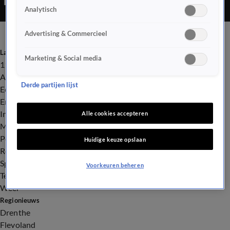
Analytisch
Advertising & Commercieel
Laatste nieuws
Marketing & Social media
112
Advies & Tips
Derde partijen lijst
Economie
Entertainment
Infrastructuur
Alle cookies accepteren
Milieu en Gezondheid
Politiek
Huidige keuze opslaan
Royalty
Sport
Voorkeuren beheren
Tech
Weer
Regionieuws
Drenthe
Flevoland