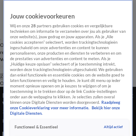
Jouw cookievoorkeuren
Wij en onze
28
partners gebruiken cookies en vergelijkbare
technieken om informatie te verzamelen over jou als gebruiker van
onze website(s), jouw gedrag en jouw apparaten. Als je „Alle
cookies accepteren” selecteert, worden trackingtechnologieën
Overzicht
Tip de
Laatste nieuws
Regionieuws
Het beste van Hart
ingeschakeld om onze advertenties en content te kunnen
redactie
personaliseren, onze producten en diensten te verbeteren en om
de prestaties van advertenties en content te meten. Als je
Volg Hart van Nederland
„Huidige keuze opslaan” selecteert of je toestemming intrekt,
worden deze trackingtechnologieën uitgeschakeld. We gebruiken
dan enkel functionele en essentiële cookies om de website goed te
Zoeken
laten functioneren en veilig te houden. Je kunt dit menu op ieder
Overzicht
Regio
Uitzendingen
Weer
Tip de redactie
Panel
Video's
moment opnieuw openen om je keuzes te wijzigen of om je
toestemming in te trekken door op de link Cookie-instellingen
Bizarre crash in Utrecht: Gelanceerde auto ramt
onder aan de webpagina te klikken. Je selecties zullen overal
woning
binnen onze Digitale Diensten worden doorgevoerd.
Raadpleeg
onze Cookieverklaring voor meer informatie.
Bekijk hier onze
25 juli 2020, 05:12
Digitale Diensten.
Bizarre crash in Utrecht: Gelanceerde auto ramt woning
Altijd actief
Functioneel & Essentieel