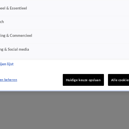
eel & Essentieel
sch
sing & Commercieel
ng & Social media
jen lijst
en beheren
Huidige keuze opslaan
Alle cookie