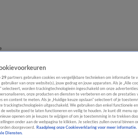
e
ookievoorkeuren
e
29
partners gebruiken cookies en vergelijkbare technieken om informatie te
s gebruiker van onze website(s), jouw gedrag en jouw apparaten. Als je „Alle co
” selecteert, worden trackingtechnologieën ingeschakeld om onze advertenties
personaliseren, onze producten en diensten te verbeteren en om de prestaties 
s en content te meten. Als je „Huidige keuze opslaan” selecteert of je toestemm
e trackingtechnologieën uitgeschakeld. We gebruiken dan enkel functionele en
de website goed te laten functioneren en veilig te houden. Je kunt dit menu op
ieuw openen om je keuzes te wijzigen of om je toestemming in te trekken door
ellingen onder aan de webpagina te klikken. Je selecties zullen overal binnen o
orden doorgevoerd.
Raadpleeg onze Cookieverklaring voor meer informatie.
ale Diensten.