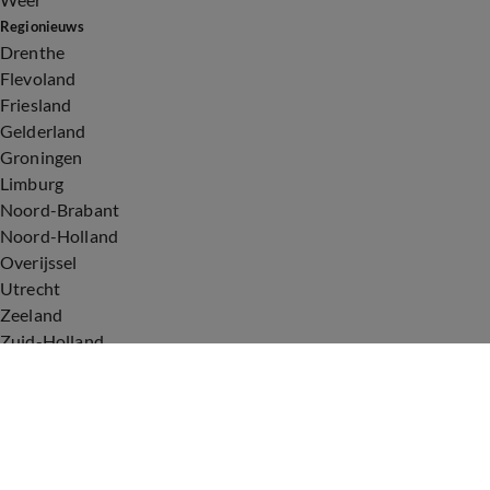
Regionieuws
Drenthe
Flevoland
Friesland
Gelderland
Groningen
Limburg
Noord-Brabant
Noord-Holland
Overijssel
Utrecht
Zeeland
Zuid-Holland
Voorwaarden
Over ons
Privacyverklaring
Gebruiksvoorwaarden
Cookieverklaring