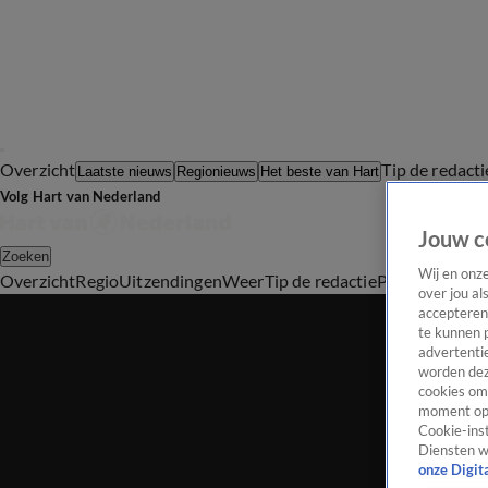
Overzicht
Tip de redacti
Laatste nieuws
Regionieuws
Het beste van Hart
Volg Hart van Nederland
Jouw c
Zoeken
Wij en onz
Overzicht
Regio
Uitzendingen
Weer
Tip de redactie
Panel
Video's
over jou al
accepteren
te kunnen 
advertentie
worden dez
cookies om 
moment opn
Cookie-inst
Diensten w
onze Digit