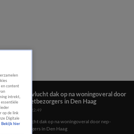
 verzamelen
okies
 en content
van
Bewoner vlucht dak op na woningoveral door
ing intrekt,
nep-pakketbezorgers in Den Haag
 essentiële
 ieder
20 dec 2022, 22:49
 op de link
nze Digitale
Bewoner vlucht dak op na woningoveral door nep-
Bekijk hier
pakketbezorgers in Den Haag