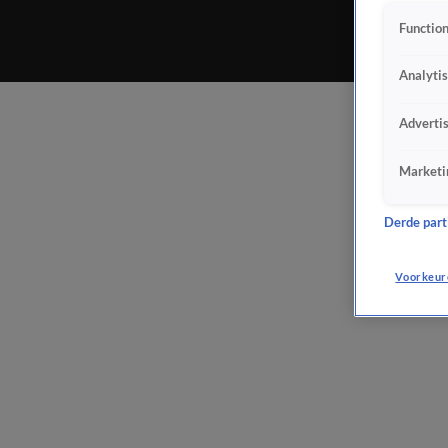
Function
Analyti
Adverti
Marketi
Derde parti
Voorkeur