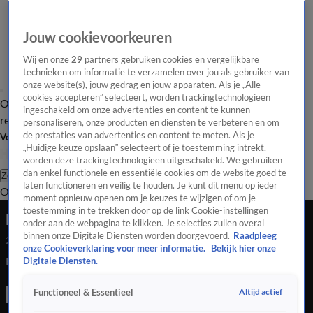
Jouw cookievoorkeuren
Wij en onze
29
partners gebruiken cookies en vergelijkbare
technieken om informatie te verzamelen over jou als gebruiker van
onze website(s), jouw gedrag en jouw apparaten. Als je „Alle
cookies accepteren” selecteert, worden trackingtechnologieën
Overzicht
Tip de
Laatste nieuws
Regionieuws
Het beste van Hart
ingeschakeld om onze advertenties en content te kunnen
redactie
personaliseren, onze producten en diensten te verbeteren en om
de prestaties van advertenties en content te meten. Als je
Volg Hart van Nederland
„Huidige keuze opslaan” selecteert of je toestemming intrekt,
worden deze trackingtechnologieën uitgeschakeld. We gebruiken
dan enkel functionele en essentiële cookies om de website goed te
Zoeken
laten functioneren en veilig te houden. Je kunt dit menu op ieder
Overzicht
Regio
Uitzendingen
Weer
Tip de redactie
Panel
Video's
moment opnieuw openen om je keuzes te wijzigen of om je
toestemming in te trekken door op de link Cookie-instellingen
Bewoner gewond bij woningoverval Rijsbergen
onder aan de webpagina te klikken. Je selecties zullen overal
binnen onze Digitale Diensten worden doorgevoerd.
Raadpleeg
24 juli 2020, 15:36
onze Cookieverklaring voor meer informatie.
Bekijk hier onze
Bewoner gewond bij woningoverval Rijsbergen
Digitale Diensten.
Altijd actief
Functioneel & Essentieel