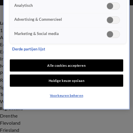
Analytisch
Advertising & Commercieel
Laatste nieuws
112
Marketing & Social media
Advies & Tips
Economie
Derde partijen lijst
Entertainment
Infrastructuur
Milieu en Gezondheid
Alle cookies accepteren
Politiek
Royalty
Huidige keuze opslaan
Sport
Tech
Voorkeuren beheren
Weer
Regionieuws
Drenthe
Flevoland
Friesland