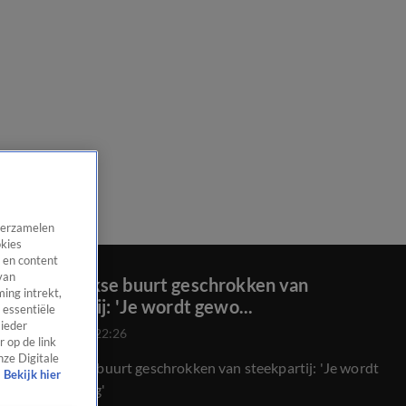
 verzamelen
okies
 en content
van
Beverwijkse buurt geschrokken van
ing intrekt,
steekpartij: 'Je wordt gewo...
 essentiële
 ieder
29 mei 2021, 22:26
 op de link
nze Digitale
Beverwijkse buurt geschrokken van steekpartij: 'Je wordt
Bekijk hier
gewoon bang'