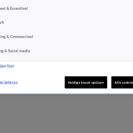
eel & Essentieel
sch
sing & Commercieel
ng & Social media
jen lijst
en beheren
Huidige keuze opslaan
Alle cookie