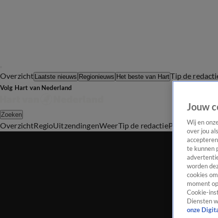
Overzicht
Tip de redacti
Laatste nieuws
Regionieuws
Het beste van Hart
Volg Hart van Nederland
Jouw c
Zoeken
Wij en onz
Overzicht
Regio
Uitzendingen
Weer
Tip de redactie
Panel
Video's
over jou al
accepteren
te kunnen 
advertentie
worden dez
cookies om 
moment opn
Cookie-inst
Diensten w
onze Digit