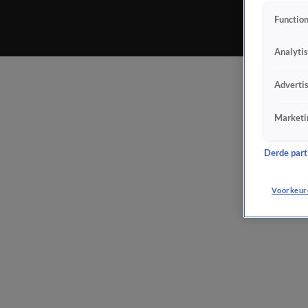
Function
Analyti
Adverti
Marketi
Derde parti
Voorkeur