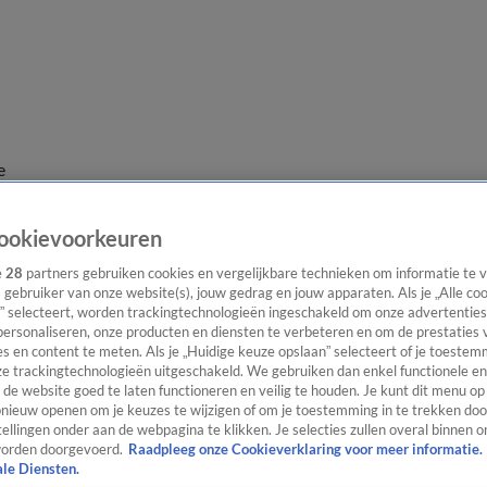
e
ookievoorkeuren
e
28
partners gebruiken cookies en vergelijkbare technieken om informatie te
s gebruiker van onze website(s), jouw gedrag en jouw apparaten. Als je „Alle co
” selecteert, worden trackingtechnologieën ingeschakeld om onze advertenties
personaliseren, onze producten en diensten te verbeteren en om de prestaties 
s en content te meten. Als je „Huidige keuze opslaan” selecteert of je toestemm
e trackingtechnologieën uitgeschakeld. We gebruiken dan enkel functionele en
de website goed te laten functioneren en veilig te houden. Je kunt dit menu op
ieuw openen om je keuzes te wijzigen of om je toestemming in te trekken door
ellingen onder aan de webpagina te klikken. Je selecties zullen overal binnen o
orden doorgevoerd.
Raadpleeg onze Cookieverklaring voor meer informatie.
ale Diensten.