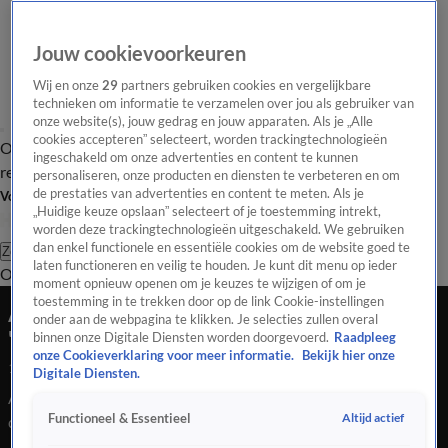
Jouw cookievoorkeuren
Wij en onze
29
partners gebruiken cookies en vergelijkbare
technieken om informatie te verzamelen over jou als gebruiker van
onze website(s), jouw gedrag en jouw apparaten. Als je „Alle
cookies accepteren” selecteert, worden trackingtechnologieën
Overzicht
Tip de
Laatste nieuws
Regionieuws
Het beste van Hart
ingeschakeld om onze advertenties en content te kunnen
redactie
personaliseren, onze producten en diensten te verbeteren en om
de prestaties van advertenties en content te meten. Als je
Volg Hart van Nederland
„Huidige keuze opslaan” selecteert of je toestemming intrekt,
worden deze trackingtechnologieën uitgeschakeld. We gebruiken
dan enkel functionele en essentiële cookies om de website goed te
Zoeken
laten functioneren en veilig te houden. Je kunt dit menu op ieder
Overzicht
Regio
Uitzendingen
Weer
Tip de redactie
Panel
Video's
moment opnieuw openen om je keuzes te wijzigen of om je
toestemming in te trekken door op de link Cookie-instellingen
Automobiliste rijdt hond, kind en vrouw aan,
onder aan de webpagina te klikken. Je selecties zullen overal
'parkeert' auto daarna in woning
binnen onze Digitale Diensten worden doorgevoerd.
Raadpleeg
onze Cookieverklaring voor meer informatie.
Bekijk hier onze
13 aug 2021, 17:22
Digitale Diensten.
Automobiliste rijdt hond, kind en vrouw aan, 'parkeert' auto
Altijd actief
Functioneel & Essentieel
daarna in woning