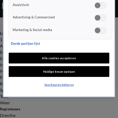
Analytisch
Advertising & Commercieel
Marketing & Social media
Laatste nieuws
112
Derde partijen lijst
Advies & Tips
Economie
Entertainment
Alle cookies accepteren
Infrastructuur
Milieu en Gezondheid
Huidige keuze opslaan
Politiek
Royalty
Voorkeuren beheren
Sport
Tech
Weer
Regionieuws
Drenthe