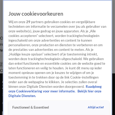
Jouw cookievoorkeuren
Wij en onze
29
partners gebruiken cookies en vergelijkbare
technieken om informatie te verzamelen over jou als gebruiker van
onze website(s), jouw gedrag en jouw apparaten. Als je „Alle
cookies accepteren” selecteert, worden trackingtechnologieën
Overzicht
Tip de
Laatste nieuws
Regionieuws
Het beste van Hart
ingeschakeld om onze advertenties en content te kunnen
redactie
personaliseren, onze producten en diensten te verbeteren en om
de prestaties van advertenties en content te meten. Als je
Volg Hart van Nederland
„Huidige keuze opslaan” selecteert of je toestemming intrekt,
worden deze trackingtechnologieën uitgeschakeld. We gebruiken
dan enkel functionele en essentiële cookies om de website goed te
Zoeken
laten functioneren en veilig te houden. Je kunt dit menu op ieder
Overzicht
Regio
Uitzendingen
Weer
Tip de redactie
Panel
Video's
moment opnieuw openen om je keuzes te wijzigen of om je
toestemming in te trekken door op de link Cookie-instellingen
Automobilist rijdt door na dodelijke aanrijding in
onder aan de webpagina te klikken. Je selecties zullen overal
Zaltbommel
binnen onze Digitale Diensten worden doorgevoerd.
Raadpleeg
onze Cookieverklaring voor meer informatie.
Bekijk hier onze
30 mei 2021, 18:07
Digitale Diensten.
Automobilist rijdt door na dodelijke aanrijding in Zaltbommel
Altijd actief
Functioneel & Essentieel