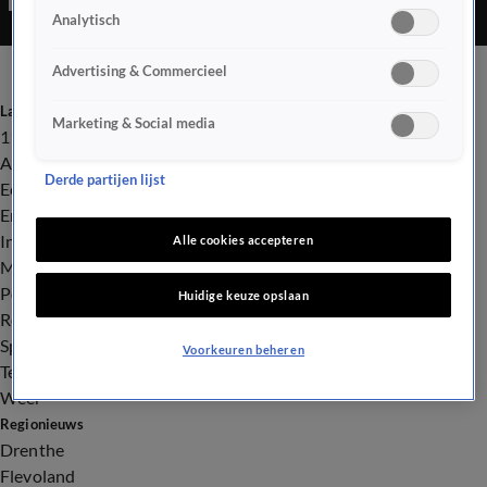
Analytisch
Advertising & Commercieel
Laatste nieuws
Marketing & Social media
112
Advies & Tips
Derde partijen lijst
Economie
Entertainment
Infrastructuur
Alle cookies accepteren
Milieu en Gezondheid
Politiek
Huidige keuze opslaan
Royalty
Sport
Voorkeuren beheren
Tech
Weer
Regionieuws
Drenthe
Flevoland