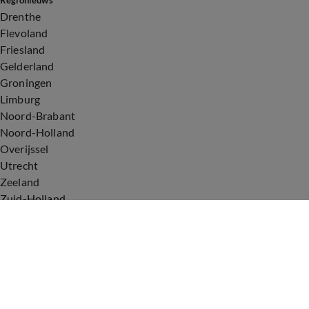
Regionieuws
Drenthe
Flevoland
Friesland
Gelderland
Groningen
Limburg
Noord-Brabant
Noord-Holland
Overijssel
Utrecht
Zeeland
Zuid-Holland
Voorwaarden
Over ons
Privacyverklaring
Gebruiksvoorwaarden
Cookieverklaring
Digitale diensten