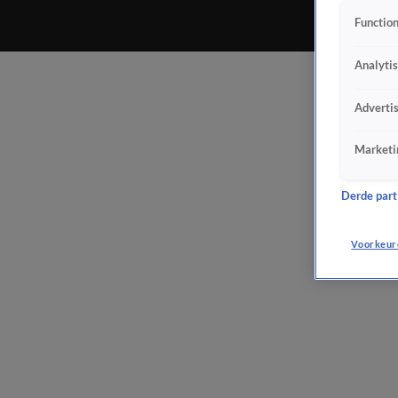
Function
Analyti
Adverti
Marketi
Derde parti
Voorkeur