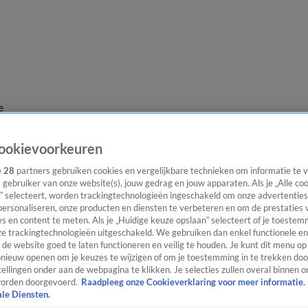
e
ookievoorkeuren
e
28
partners gebruiken cookies en vergelijkbare technieken om informatie te
s gebruiker van onze website(s), jouw gedrag en jouw apparaten. Als je „Alle co
” selecteert, worden trackingtechnologieën ingeschakeld om onze advertenties
personaliseren, onze producten en diensten te verbeteren en om de prestaties 
s en content te meten. Als je „Huidige keuze opslaan” selecteert of je toestemm
e trackingtechnologieën uitgeschakeld. We gebruiken dan enkel functionele en
de website goed te laten functioneren en veilig te houden. Je kunt dit menu op
ieuw openen om je keuzes te wijzigen of om je toestemming in te trekken door
ellingen onder aan de webpagina te klikken. Je selecties zullen overal binnen o
orden doorgevoerd.
Raadpleeg onze Cookieverklaring voor meer informatie.
ale Diensten.