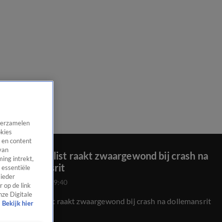
 verzamelen
okies
 en content
van
Automobilist raakt zwaargewond bij crash na
ing intrekt,
dollemansrit
 essentiële
 ieder
21 jan 2024, 09:40
 op de link
nze Digitale
Automobilist raakt zwaargewond bij crash na dollemansrit
Bekijk hier