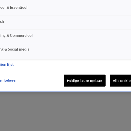
eel & Essentieel
sch
sing & Commercieel
ng & Social media
jen lijst
en beheren
Huidige keuze opslaan
Alle cookie