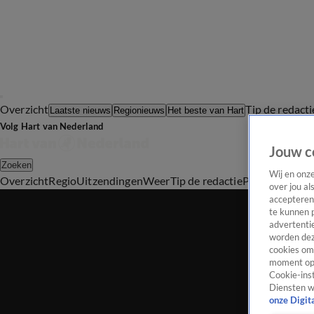
Overzicht
Tip de redacti
Laatste nieuws
Regionieuws
Het beste van Hart
Volg Hart van Nederland
Jouw c
Zoeken
Wij en onz
Overzicht
Regio
Uitzendingen
Weer
Tip de redactie
Panel
Video's
over jou al
accepteren
te kunnen 
advertentie
worden dez
cookies om 
moment opn
Cookie-inst
Diensten w
onze Digit