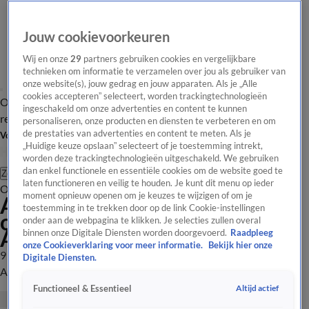
Jouw cookievoorkeuren
Wij en onze
29
partners gebruiken cookies en vergelijkbare
technieken om informatie te verzamelen over jou als gebruiker van
onze website(s), jouw gedrag en jouw apparaten. Als je „Alle
cookies accepteren” selecteert, worden trackingtechnologieën
Overzicht
Tip de
Laatste nieuws
Regionieuws
Het beste van Hart
ingeschakeld om onze advertenties en content te kunnen
redactie
personaliseren, onze producten en diensten te verbeteren en om
de prestaties van advertenties en content te meten. Als je
Volg Hart van Nederland
„Huidige keuze opslaan” selecteert of je toestemming intrekt,
worden deze trackingtechnologieën uitgeschakeld. We gebruiken
dan enkel functionele en essentiële cookies om de website goed te
Zoeken
laten functioneren en veilig te houden. Je kunt dit menu op ieder
Overzicht
Regio
Uitzendingen
Weer
Tip de redactie
Panel
Video's
moment opnieuw openen om je keuzes te wijzigen of om je
Automobilist overleden na
toestemming in te trekken door op de link Cookie-instellingen
ongeluk met vrachtwagen op
onder aan de webpagina te klikken. Je selecties zullen overal
A28
binnen onze Digitale Diensten worden doorgevoerd.
Raadpleeg
onze Cookieverklaring voor meer informatie.
Bekijk hier onze
9 juli 2021, 10:13
Digitale Diensten.
Automobilist overleden na ongeluk met vrachtwagen op A28
Altijd actief
Functioneel & Essentieel