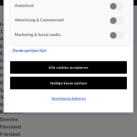
Analytisch
Advertising & Commercieel
Laatste nieuws
112
Marketing & Social media
Advies & Tips
Economie
Derde partijen lijst
Entertainment
Infrastructuur
Milieu en Gezondheid
Alle cookies accepteren
Politiek
Royalty
Huidige keuze opslaan
Sport
Tech
Voorkeuren beheren
Weer
Regionieuws
Drenthe
Flevoland
Friesland