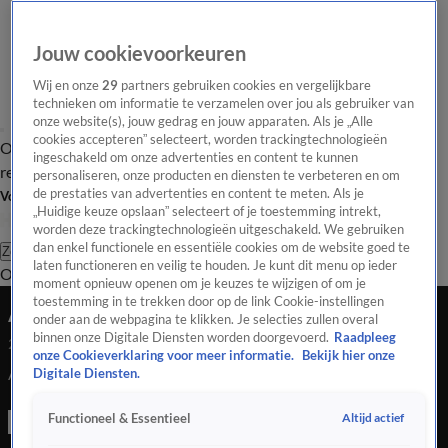
Jouw cookievoorkeuren
Wij en onze
29
partners gebruiken cookies en vergelijkbare
technieken om informatie te verzamelen over jou als gebruiker van
onze website(s), jouw gedrag en jouw apparaten. Als je „Alle
cookies accepteren” selecteert, worden trackingtechnologieën
Overzicht
Tip de
Laatste nieuws
Regionieuws
Het beste van Hart
ingeschakeld om onze advertenties en content te kunnen
redactie
personaliseren, onze producten en diensten te verbeteren en om
de prestaties van advertenties en content te meten. Als je
Volg Hart van Nederland
„Huidige keuze opslaan” selecteert of je toestemming intrekt,
worden deze trackingtechnologieën uitgeschakeld. We gebruiken
dan enkel functionele en essentiële cookies om de website goed te
Zoeken
laten functioneren en veilig te houden. Je kunt dit menu op ieder
Overzicht
Regio
Uitzendingen
Weer
Tip de redactie
Panel
Video's
moment opnieuw openen om je keuzes te wijzigen of om je
toestemming in te trekken door op de link Cookie-instellingen
Auto ramde gevel van huis Daan in Leuvenheim:
onder aan de webpagina te klikken. Je selecties zullen overal
binnen onze Digitale Diensten worden doorgevoerd.
Raadpleeg
2 aug 2021, 19:24
onze Cookieverklaring voor meer informatie.
Bekijk hier onze
Auto ramde gevel van huis Daan in Leuvenheim:
Digitale Diensten.
Altijd actief
Functioneel & Essentieel