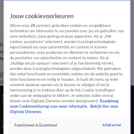
Jouw cookievoorkeuren
Wij en onze
28
partners gebruiken cookies en vergelijkbare
technieken om informatie te verzamelen over jou als gebruiker van
onze website(s), jouw gedrag en jouw apparaten. Als je „Alle
cookies accepteren” selecteert, worden trackingtechnologieën
Overzicht
Tip de
Laatste nieuws
Regionieuws
Het beste van Hart
ingeschakeld om onze advertenties en content te kunnen
redactie
personaliseren, onze producten en diensten te verbeteren en om
de prestaties van advertenties en content te meten. Als je
Volg Hart van Nederland
„Huidige keuze opslaan” selecteert of je toestemming intrekt,
worden deze trackingtechnologieën uitgeschakeld. We gebruiken
dan enkel functionele en essentiële cookies om de website goed te
Zoeken
laten functioneren en veilig te houden. Je kunt dit menu op ieder
Overzicht
Regio
Uitzendingen
Weer
Tip de redactie
Panel
Video's
moment opnieuw openen om je keuzes te wijzigen of om je
toestemming in te trekken door op de link Cookie-instellingen
Auto crasht na politieachtervolging, snelweg bij
onder aan de webpagina te klikken. Je selecties zullen overal
Zoetermeer lange tijd gesloten
binnen onze Digitale Diensten worden doorgevoerd.
Raadpleeg
onze Cookieverklaring voor meer informatie.
Bekijk hier onze
31 juli 2021, 18:57
Digitale Diensten.
Auto crasht na politieachtervolging, snelweg bij Zoetermeer
Altijd actief
Functioneel & Essentieel
lange tijd gesloten