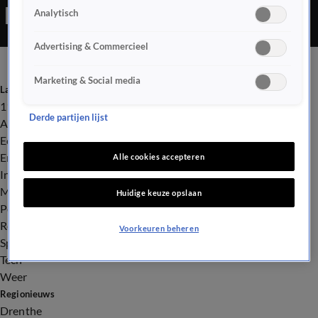
Analytisch
Advertising & Commercieel
Marketing & Social media
Laatste nieuws
112
Derde partijen lijst
Advies & Tips
Economie
Entertainment
Alle cookies accepteren
Infrastructuur
Milieu en Gezondheid
Huidige keuze opslaan
Politiek
Royalty
Voorkeuren beheren
Sport
Tech
Weer
Regionieuws
Drenthe