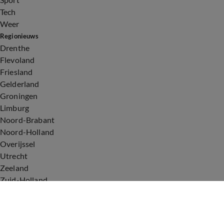
Tech
Weer
Regionieuws
Drenthe
Flevoland
Friesland
Gelderland
Groningen
Limburg
Noord-Brabant
Noord-Holland
Overijssel
Utrecht
Zeeland
Zuid-Holland
Voorwaarden
Over ons
Privacyverklaring