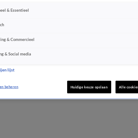
eel & Essentieel
sch
sing & Commercieel
ng & Social media
jen lijst
en beheren
Huidige keuze opslaan
Alle cookie