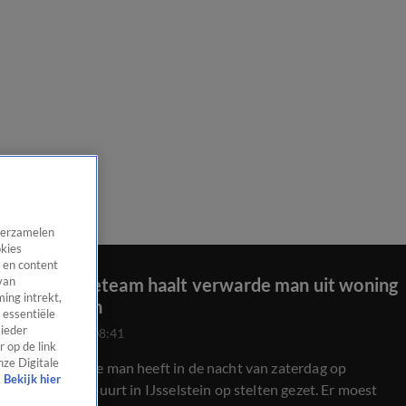
 verzamelen
okies
 en content
Arrestatieteam haalt verwarde man uit woning
van
ing intrekt,
IJsselstein
 essentiële
 ieder
22 okt 2023, 08:41
 op de link
nze Digitale
Een verwarde man heeft in de nacht van zaterdag op
Bekijk hier
zondag zijn buurt in IJsselstein op stelten gezet. Er moest