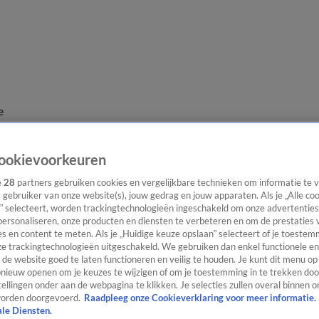
e
ookievoorkeuren
e
28
partners gebruiken cookies en vergelijkbare technieken om informatie te
s gebruiker van onze website(s), jouw gedrag en jouw apparaten. Als je „Alle co
” selecteert, worden trackingtechnologieën ingeschakeld om onze advertenties
personaliseren, onze producten en diensten te verbeteren en om de prestaties 
s en content te meten. Als je „Huidige keuze opslaan” selecteert of je toestemm
e trackingtechnologieën uitgeschakeld. We gebruiken dan enkel functionele en
de website goed te laten functioneren en veilig te houden. Je kunt dit menu op
ieuw openen om je keuzes te wijzigen of om je toestemming in te trekken door
ellingen onder aan de webpagina te klikken. Je selecties zullen overal binnen o
orden doorgevoerd.
Raadpleeg onze Cookieverklaring voor meer informatie.
ale Diensten.