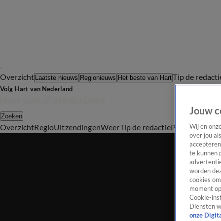
Overzicht
Tip de redacti
Laatste nieuws
Regionieuws
Het beste van Hart
Volg Hart van Nederland
Jouw c
Zoeken
Overzicht
Regio
Uitzendingen
Weer
Tip de redactie
Panel
Video's
Wij en onz
over jou al
accepteren
te kunnen 
advertentie
worden dez
cookies om 
moment opn
Cookie-inst
Diensten w
onze Digit