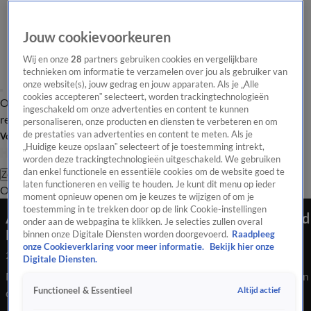
Jouw cookievoorkeuren
Wij en onze
28
partners gebruiken cookies en vergelijkbare
technieken om informatie te verzamelen over jou als gebruiker van
onze website(s), jouw gedrag en jouw apparaten. Als je „Alle
cookies accepteren” selecteert, worden trackingtechnologieën
Overzicht
Tip de
Laatste nieuws
Regionieuws
Het beste van Hart
ingeschakeld om onze advertenties en content te kunnen
redactie
personaliseren, onze producten en diensten te verbeteren en om
de prestaties van advertenties en content te meten. Als je
Volg Hart van Nederland
„Huidige keuze opslaan” selecteert of je toestemming intrekt,
worden deze trackingtechnologieën uitgeschakeld. We gebruiken
dan enkel functionele en essentiële cookies om de website goed te
Zoeken
laten functioneren en veilig te houden. Je kunt dit menu op ieder
Overzicht
Regio
Uitzendingen
Weer
Tip de redactie
Panel
Video's
moment opnieuw openen om je keuzes te wijzigen of om je
toestemming in te trekken door op de link Cookie-instellingen
Acht woningen onbewoonbaar na grote flatbrand
onder aan de webpagina te klikken. Je selecties zullen overal
Rotterdam
binnen onze Digitale Diensten worden doorgevoerd.
Raadpleeg
onze Cookieverklaring voor meer informatie.
Bekijk hier onze
25 juli 2020, 06:08
Digitale Diensten.
Meerdere bewoners van een portiekflat aan de Gerdesiaweg in
Altijd actief
Functioneel & Essentieel
de Rotterdamse wijk Kralingen moeten de nacht elders
doorbrengen vanwege een brand die vrijdagavond woedde in