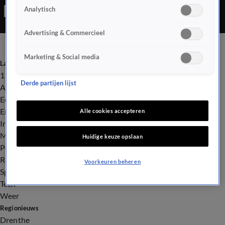
Analytisch
het gebouw. In totaal werden 24 woningen ontruimd.
Bewoners van acht appartementen kunnen niet terugkeren.
Advertising & Commercieel
Marketing & Social media
Laatste nieuws
112
Derde partijen lijst
Advies & Tips
Economie
Entertainment
Alle cookies accepteren
Infrastructuur
Milieu en Gezondheid
Huidige keuze opslaan
Politiek
Royalty
Voorkeuren beheren
Sport
Tech
Weer
Regionieuws
Drenthe