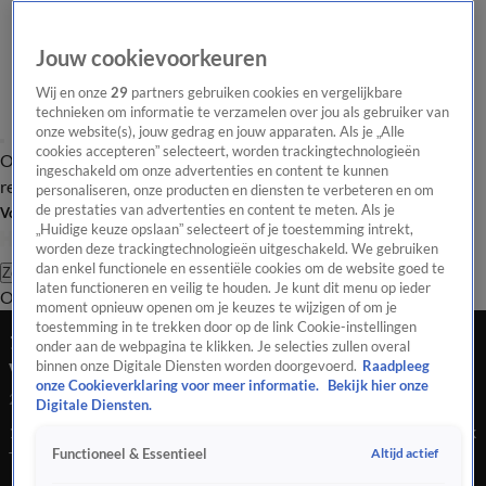
Jouw cookievoorkeuren
Wij en onze
29
partners gebruiken cookies en vergelijkbare
technieken om informatie te verzamelen over jou als gebruiker van
onze website(s), jouw gedrag en jouw apparaten. Als je „Alle
cookies accepteren” selecteert, worden trackingtechnologieën
Overzicht
Tip de
Laatste nieuws
Regionieuws
Het beste van Hart
ingeschakeld om onze advertenties en content te kunnen
redactie
personaliseren, onze producten en diensten te verbeteren en om
de prestaties van advertenties en content te meten. Als je
Volg Hart van Nederland
„Huidige keuze opslaan” selecteert of je toestemming intrekt,
worden deze trackingtechnologieën uitgeschakeld. We gebruiken
dan enkel functionele en essentiële cookies om de website goed te
Zoeken
laten functioneren en veilig te houden. Je kunt dit menu op ieder
Overzicht
Regio
Uitzendingen
Weer
Tip de redactie
Panel
Video's
moment opnieuw openen om je keuzes te wijzigen of om je
toestemming in te trekken door op de link Cookie-instellingen
1 miljoen euro uitgeloofd voor gouden tip in
onder aan de webpagina te klikken. Je selecties zullen overal
verdwijningszaak...
binnen onze Digitale Diensten worden doorgevoerd.
Raadpleeg
onze Cookieverklaring voor meer informatie.
Bekijk hier onze
23 juni 2021, 22:50
Digitale Diensten.
1 miljoen euro uitgeloofd voor gouden tip in verdwijningszaak
Altijd actief
Functioneel & Essentieel
Tanja Groen