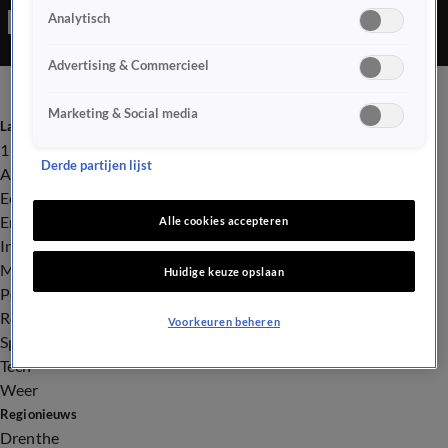
Analytisch
Advertising & Commercieel
Marketing & Social media
Laatste nieuws
112
Derde partijen lijst
Advies & Tips
Economie
Entertainment
Alle cookies accepteren
Infrastructuur
Milieu en Gezondheid
Huidige keuze opslaan
Politiek
Royalty
Voorkeuren beheren
Sport
Tech
Weer
Regionieuws
Drenthe