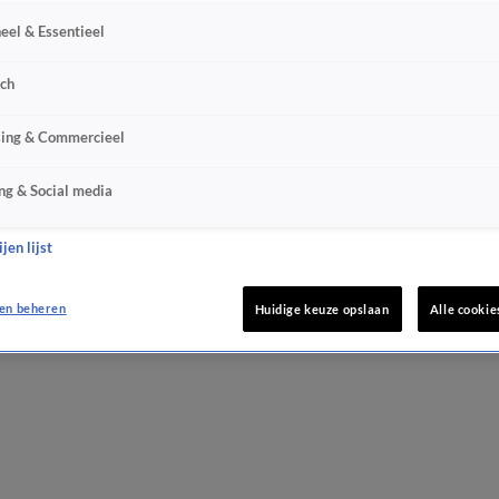
eel & Essentieel
sch
sing & Commercieel
ng & Social media
jen lijst
en beheren
Huidige keuze opslaan
Alle cookie