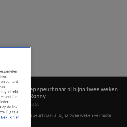
 verzamelen
okies
 en content
van
Grote groep speurt naar al bijna twee weken
ing intrekt,
vermiste Ronny
 essentiële
 ieder
25 aug 2024, 20:53
 op de link
nze Digitale
Grote groep speurt naar al bijna twee weken vermiste
Bekijk hier
Ronny