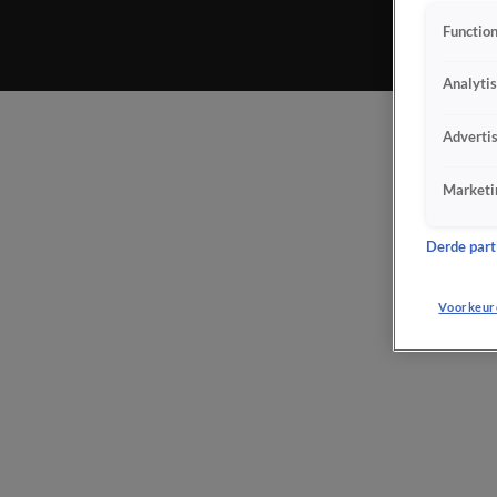
Function
Analyti
Adverti
Marketi
Derde parti
Voorkeur