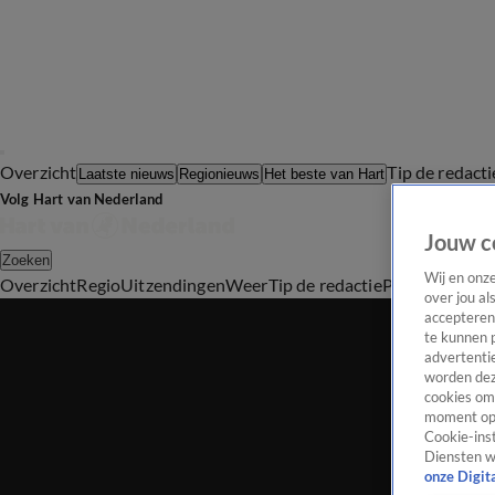
Overzicht
Tip de redacti
Laatste nieuws
Regionieuws
Het beste van Hart
Volg Hart van Nederland
Jouw c
Zoeken
Wij en onz
Overzicht
Regio
Uitzendingen
Weer
Tip de redactie
Panel
Video's
over jou al
accepteren
te kunnen 
advertentie
worden dez
cookies om 
moment opn
Cookie-inst
Diensten w
onze Digit