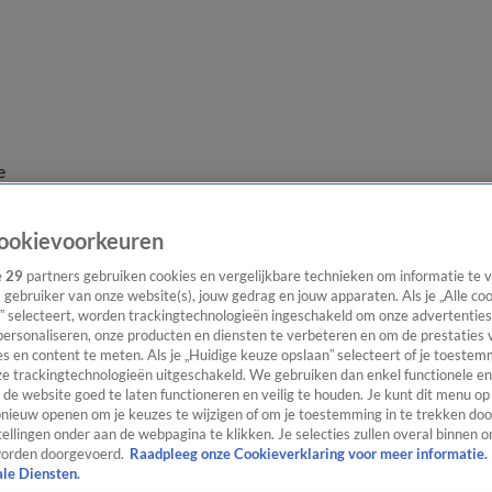
e
ookievoorkeuren
e
29
partners gebruiken cookies en vergelijkbare technieken om informatie te
s gebruiker van onze website(s), jouw gedrag en jouw apparaten. Als je „Alle co
” selecteert, worden trackingtechnologieën ingeschakeld om onze advertenties
personaliseren, onze producten en diensten te verbeteren en om de prestaties 
s en content te meten. Als je „Huidige keuze opslaan” selecteert of je toestemm
e trackingtechnologieën uitgeschakeld. We gebruiken dan enkel functionele en
de website goed te laten functioneren en veilig te houden. Je kunt dit menu op
ieuw openen om je keuzes te wijzigen of om je toestemming in te trekken door
ellingen onder aan de webpagina te klikken. Je selecties zullen overal binnen o
orden doorgevoerd.
Raadpleeg onze Cookieverklaring voor meer informatie.
ale Diensten.