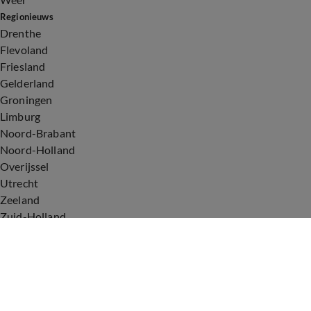
Regionieuws
Drenthe
Flevoland
Friesland
Gelderland
Groningen
Limburg
Noord-Brabant
Noord-Holland
Overijssel
Utrecht
Zeeland
Zuid-Holland
Voorwaarden
Over ons
Privacyverklaring
Gebruiksvoorwaarden
Cookieverklaring