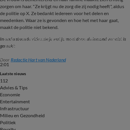
zorgen om haar. "Ze krijgt nu de zorg die zij nodig heeft", aldus
de politie op X. Ze bedankt iedereen voor het delen en
meedenken. Waar ze is gevonden en hoe het met haar gaat,
maakt de politie niet bekend.
Hart van Nederland legt uit: wat moet je doen 
In onderstaande video zie je wat je moet doen als iemand vermist is
als iemand vermist raakt?
geraakt:
Door
Redactie Hart van Nederland
2:01
Laatste nieuws
112
Advies & Tips
Economie
Entertainment
Infrastructuur
Milieu en Gezondheid
Politiek
Royalty