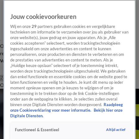
Jouw cookievoorkeuren
Wij en onze
29
partners gebruiken cookies en vergelijkbare
technieken om informatie te verzamelen over jou als gebruiker van
onze website(s), jouw gedrag en jouw apparaten. Als je „Alle
cookies accepteren” selecteert, worden trackingtechnologieën
Overzicht
Tip de
Laatste nieuws
Regionieuws
Het beste van Hart
ingeschakeld om onze advertenties en content te kunnen
redactie
personaliseren, onze producten en diensten te verbeteren en om
de prestaties van advertenties en content te meten. Als je
Volg Hart van Nederland
„Huidige keuze opslaan” selecteert of je toestemming intrekt,
worden deze trackingtechnologieën uitgeschakeld. We gebruiken
dan enkel functionele en essentiële cookies om de website goed te
Zoeken
laten functioneren en veilig te houden. Je kunt dit menu op ieder
Overzicht
Regio
Uitzendingen
Weer
Tip de redactie
Panel
Video's
moment opnieuw openen om je keuzes te wijzigen of om je
toestemming in te trekken door op de link Cookie-instellingen
onder aan de webpagina te klikken. Je selecties zullen overal
binnen onze Digitale Diensten worden doorgevoerd.
Raadpleeg
onze Cookieverklaring voor meer informatie.
Bekijk hier onze
Digitale Diensten.
Altijd actief
Functioneel & Essentieel