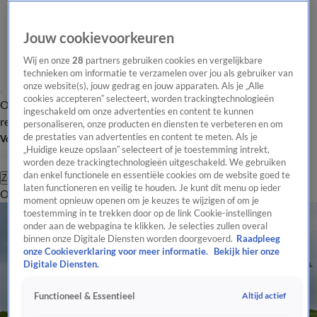
Jouw cookievoorkeuren
Wij en onze
28
partners gebruiken cookies en vergelijkbare
technieken om informatie te verzamelen over jou als gebruiker van
onze website(s), jouw gedrag en jouw apparaten. Als je „Alle
cookies accepteren” selecteert, worden trackingtechnologieën
Overzicht
Tip de
Laatste nieuws
Regionieuws
Het beste van Hart
ingeschakeld om onze advertenties en content te kunnen
redactie
personaliseren, onze producten en diensten te verbeteren en om
de prestaties van advertenties en content te meten. Als je
Volg Hart van Nederland
„Huidige keuze opslaan” selecteert of je toestemming intrekt,
worden deze trackingtechnologieën uitgeschakeld. We gebruiken
dan enkel functionele en essentiële cookies om de website goed te
Zoeken
laten functioneren en veilig te houden. Je kunt dit menu op ieder
Overzicht
Regio
Uitzendingen
Weer
Tip de redactie
Panel
Video's
moment opnieuw openen om je keuzes te wijzigen of om je
toestemming in te trekken door op de link Cookie-instellingen
onder aan de webpagina te klikken. Je selecties zullen overal
binnen onze Digitale Diensten worden doorgevoerd.
Raadpleeg
onze Cookieverklaring voor meer informatie.
Bekijk hier onze
Digitale Diensten.
Altijd actief
Functioneel & Essentieel