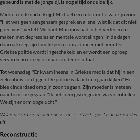
gebeurd is met de jonge dj, is nog altijd onduidelijk.
Midden in de nacht krijgt Michaël een telefoontje van zijn zoon.
"Het was geen aangenaam gesprek en al snel wist ik dat dit niet
goed was", vertelt Michaël. Martinus had in het verleden te
maken met depressies en mentale worstelingen. In de dagen
daarna kreeg zijn familie geen contact meer met hem. De
Griekse politie wordt ingeschakeld en er wordt een oproep
verspreid in de regio, maar zonder resultaat.
Tot woensdag. "Er kwam ineens in Griekse media dat hij in een
ziekenhuis zou liggen. De politie is daar toen gaan kijken." Het
bleek inderdaad om zijn zoon te gaan. Zijn moeder is meteen
naar hem toe gegaan. "Ik heb hem gister gezien via videobellen.
We zijn enorm opgelucht."
Hart van Nederland legt uit: wat moet je doen 
Wat moet je doen als iemand vermist is? We leggen het in deze video
als iemand vermist raakt?
uit:
Reconstructie