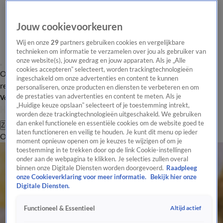
Jouw cookievoorkeuren
Wij en onze
29
partners gebruiken cookies en vergelijkbare
technieken om informatie te verzamelen over jou als gebruiker van
onze website(s), jouw gedrag en jouw apparaten. Als je „Alle
cookies accepteren” selecteert, worden trackingtechnologieën
Overzicht
Tip de
Laatste nieuws
Regionieuws
Het beste van Hart
ingeschakeld om onze advertenties en content te kunnen
redactie
personaliseren, onze producten en diensten te verbeteren en om
de prestaties van advertenties en content te meten. Als je
Volg Hart van Nederland
„Huidige keuze opslaan” selecteert of je toestemming intrekt,
worden deze trackingtechnologieën uitgeschakeld. We gebruiken
dan enkel functionele en essentiële cookies om de website goed te
Zoeken
laten functioneren en veilig te houden. Je kunt dit menu op ieder
Overzicht
Regio
Uitzendingen
Weer
Tip de redactie
Panel
Video's
moment opnieuw openen om je keuzes te wijzigen of om je
toestemming in te trekken door op de link Cookie-instellingen
onder aan de webpagina te klikken. Je selecties zullen overal
binnen onze Digitale Diensten worden doorgevoerd.
Raadpleeg
onze Cookieverklaring voor meer informatie.
Bekijk hier onze
Digitale Diensten.
Altijd actief
Functioneel & Essentieel