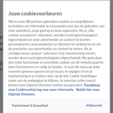
Jouw cookievoorkeuren
Wij en onze
28
partners gebruiken cookies en vergelijkbare
technieken om informatie te verzamelen over jou als gebruiker van
onze website(s), jouw gedrag en jouw apparaten. Als je „Alle
cookies accepteren” selecteert, worden trackingtechnologieën
Overzicht
Tip de
Laatste nieuws
Regionieuws
Het beste van Hart
ingeschakeld om onze advertenties en content te kunnen
redactie
personaliseren, onze producten en diensten te verbeteren en om
de prestaties van advertenties en content te meten. Als je
Volg Hart van Nederland
„Huidige keuze opslaan” selecteert of je toestemming intrekt,
worden deze trackingtechnologieën uitgeschakeld. We gebruiken
dan enkel functionele en essentiële cookies om de website goed te
Zoeken
laten functioneren en veilig te houden. Je kunt dit menu op ieder
Overzicht
Regio
Uitzendingen
Weer
Tip de redactie
Panel
Video's
moment opnieuw openen om je keuzes te wijzigen of om je
toestemming in te trekken door op de link Cookie-instellingen
onder aan de webpagina te klikken. Je selecties zullen overal
binnen onze Digitale Diensten worden doorgevoerd.
Raadpleeg
onze Cookieverklaring voor meer informatie.
Bekijk hier onze
Digitale Diensten.
Altijd actief
Functioneel & Essentieel