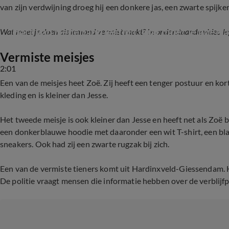
van zijn verdwijning droeg hij een donkere jas, een zwarte spijke
Hart van Nederland legt uit: wat moet je doen 
Wat moet je doen als iemand vermist raakt? In onderstaande video leg
Vermiste meisjes
2:01
Een van de meisjes heet Zoë. Zij heeft een tenger postuur en ko
kleding en is kleiner dan Jesse.
Het tweede meisje is ook kleiner dan Jesse en heeft net als Zoë 
een donkerblauwe hoodie met daaronder een wit T-shirt, een bla
sneakers. Ook had zij een zwarte rugzak bij zich.
Een van de vermiste tieners komt uit Hardinxveld-Giessendam. Ho
De politie vraagt mensen die informatie hebben over de verblijfp