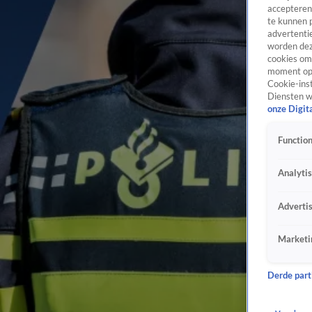
accepteren
te kunnen 
advertentie
worden dez
cookies om 
moment opn
Cookie-inst
Diensten w
onze Digit
Function
Analyti
Adverti
Marketi
Derde parti