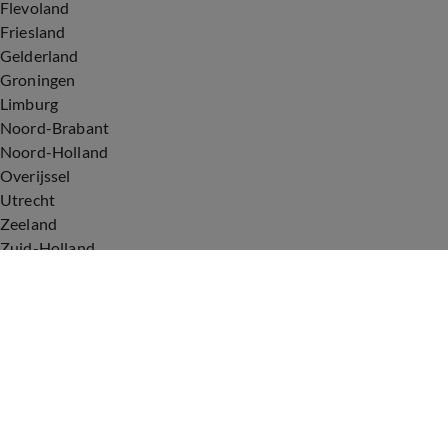
Flevoland
Friesland
Gelderland
Groningen
Limburg
Noord-Brabant
Noord-Holland
Overijssel
Utrecht
Zeeland
Zuid-Holland
Voorwaarden
Over ons
Privacyverklaring
Gebruiksvoorwaarden
Cookieverklaring
Digitale diensten
Cookie instellingen
Upod & Talpa Network