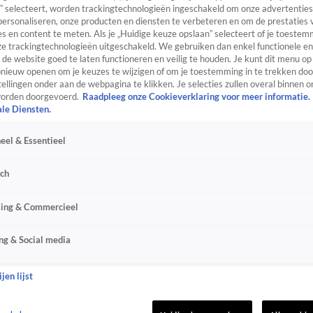
” selecteert, worden trackingtechnologieën ingeschakeld om onze advertenties
personaliseren, onze producten en diensten te verbeteren en om de prestaties 
s en content te meten. Als je „Huidige keuze opslaan” selecteert of je toestemm
e trackingtechnologieën uitgeschakeld. We gebruiken dan enkel functionele en
de website goed te laten functioneren en veilig te houden. Je kunt dit menu op
ieuw openen om je keuzes te wijzigen of om je toestemming in te trekken door
ellingen onder aan de webpagina te klikken. Je selecties zullen overal binnen o
orden doorgevoerd.
Raadpleeg onze Cookieverklaring voor meer informatie.
ale Diensten.
eel & Essentieel
sch
sing & Commercieel
ng & Social media
jen lijst