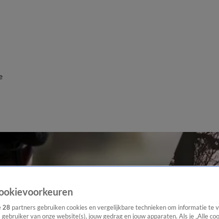
e
ookievoorkeuren
e
28
partners gebruiken cookies en vergelijkbare technieken om informatie te
s gebruiker van onze website(s), jouw gedrag en jouw apparaten. Als je „Alle co