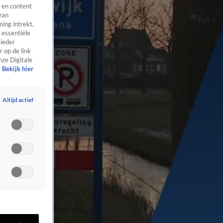
 en content
van
ing intrekt,
 essentiële
 ieder
 op de link
nze Digitale
Bekijk hier
Altijd actief