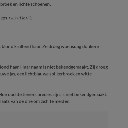
rbroek en lichte schoenen.
als iemand vermist raakt?
gen we het je uit.
rt blond krullend haar. Ze droeg woensdag donkere
blond haar. Haar naam is niet bekendgemaakt. Zij droeg
uwe jas, een lichtblauwe spijkerbroek en witte
e oud de tieners precies zijn, is niet bekendgemaakt.
laats van de drie om zich te melden.