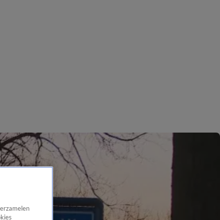
 verzamelen
okies