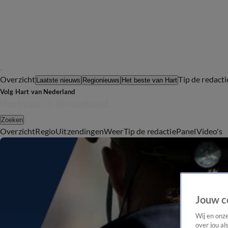
Overzicht
Tip de redacti
Laatste nieuws
Regionieuws
Het beste van Hart
Volg Hart van Nederland
Zoeken
Overzicht
Regio
Uitzendingen
Weer
Tip de redactie
Panel
Video's
Jouw c
Wij en onz
over jou al