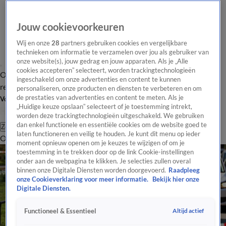
Jouw cookievoorkeuren
Wij en onze
28
partners gebruiken cookies en vergelijkbare
technieken om informatie te verzamelen over jou als gebruiker van
onze website(s), jouw gedrag en jouw apparaten. Als je „Alle
cookies accepteren” selecteert, worden trackingtechnologieën
Overzicht
Tip de
Laatste nieuws
Regionieuws
Het beste van Hart
ingeschakeld om onze advertenties en content te kunnen
redactie
personaliseren, onze producten en diensten te verbeteren en om
de prestaties van advertenties en content te meten. Als je
Volg Hart van Nederland
„Huidige keuze opslaan” selecteert of je toestemming intrekt,
worden deze trackingtechnologieën uitgeschakeld. We gebruiken
dan enkel functionele en essentiële cookies om de website goed te
Zoeken
laten functioneren en veilig te houden. Je kunt dit menu op ieder
Overzicht
Regio
Uitzendingen
Weer
Tip de redactie
Panel
Video's
moment opnieuw openen om je keuzes te wijzigen of om je
toestemming in te trekken door op de link Cookie-instellingen
onder aan de webpagina te klikken. Je selecties zullen overal
binnen onze Digitale Diensten worden doorgevoerd.
Raadpleeg
onze Cookieverklaring voor meer informatie.
Bekijk hier onze
Digitale Diensten.
Altijd actief
Functioneel & Essentieel