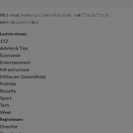
Hart van Nederland legt uit: wat moet je doen 
Wat moet je doen als iemand vermist raakt? Je ziet het in
als iemand vermist raakt?
onderstaande video:
Laatste nieuws
2:01
112
Advies & Tips
Economie
Entertainment
Infrastructuur
Milieu en Gezondheid
Politiek
Royalty
Sport
Tech
Weer
Regionieuws
Drenthe