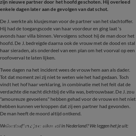
zijn nieuwe partner door het hoofd geschoten. Hij overleed
enkele dagen later aan de gevolgen van dat schot.
De J. werkte als klusjesman voor de partner van het slachtoffer.
Hij had de toegangscode van haar voordeur en ging laat 's
avonds haar villa binnen. Vervolgens schoot hij de man door het
hoofd. De J. bedreigde daarna ook de vrouw met de dood en stal
haar sieraden, als onderdeel van een plan om het voorval op een
roofoverval te laten lijken.
Twee dagen na het incident wees de vrouw hem aan als dader.
Tot dat moment zei zij niet te weten wie het had gedaan. Toch
vindt het hof haar verklaring, in combinatie met het feit dat de
verdachte die nacht dichtbij de villa was, betrouwbaar. De J. zou
"amoureuze gevoelens" hebben gehad voor de vrouw en het niet
hebben kunnen verkroppen dat zij een partner had gevonden.
De man heeft de moord altijd ontkend.
Hart van Nederland legt uit: welke straffen 
zijn er in Nederland?
Welke straffen zijn er allemaal in Nederland? We leggen het je uit: