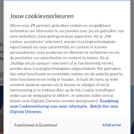
Jouw cookievoorkeuren
Wij en onze
29
partners gebruiken cookies en vergelijkbare
technieken om informatie te verzamelen over jou als gebruiker van
onze website(s), jouw gedrag en jouw apparaten. Als je „Alle
cookies accepteren” selecteert, worden trackingtechnologieën
Overzicht
Tip de
Laatste nieuws
Regionieuws
Het beste van Hart
ingeschakeld om onze advertenties en content te kunnen
redactie
personaliseren, onze producten en diensten te verbeteren en om
de prestaties van advertenties en content te meten. Als je
Volg Hart van Nederland
„Huidige keuze opslaan” selecteert of je toestemming intrekt,
worden deze trackingtechnologieën uitgeschakeld. We gebruiken
dan enkel functionele en essentiële cookies om de website goed te
Zoeken
laten functioneren en veilig te houden. Je kunt dit menu op ieder
Overzicht
Regio
Uitzendingen
Weer
Tip de redactie
Panel
Video's
moment opnieuw openen om je keuzes te wijzigen of om je
toestemming in te trekken door op de link Cookie-instellingen
onder aan de webpagina te klikken. Je selecties zullen overal
binnen onze Digitale Diensten worden doorgevoerd.
Raadpleeg
onze Cookieverklaring voor meer informatie.
Bekijk hier onze
Digitale Diensten.
Altijd actief
Functioneel & Essentieel