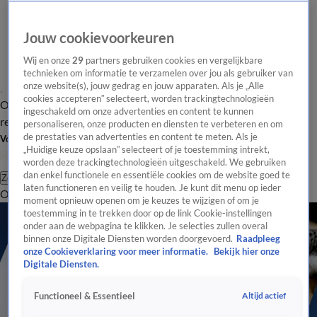
Jouw cookievoorkeuren
Wij en onze
29
partners gebruiken cookies en vergelijkbare
technieken om informatie te verzamelen over jou als gebruiker van
onze website(s), jouw gedrag en jouw apparaten. Als je „Alle
cookies accepteren” selecteert, worden trackingtechnologieën
Overzicht
Tip de
Laatste nieuws
Regionieuws
Het beste van Hart
ingeschakeld om onze advertenties en content te kunnen
redactie
personaliseren, onze producten en diensten te verbeteren en om
de prestaties van advertenties en content te meten. Als je
Volg Hart van Nederland
„Huidige keuze opslaan” selecteert of je toestemming intrekt,
worden deze trackingtechnologieën uitgeschakeld. We gebruiken
dan enkel functionele en essentiële cookies om de website goed te
Zoeken
laten functioneren en veilig te houden. Je kunt dit menu op ieder
Overzicht
Regio
Uitzendingen
Weer
Tip de redactie
Panel
Video's
moment opnieuw openen om je keuzes te wijzigen of om je
toestemming in te trekken door op de link Cookie-instellingen
onder aan de webpagina te klikken. Je selecties zullen overal
binnen onze Digitale Diensten worden doorgevoerd.
Raadpleeg
onze Cookieverklaring voor meer informatie.
Bekijk hier onze
Digitale Diensten.
Altijd actief
Functioneel & Essentieel