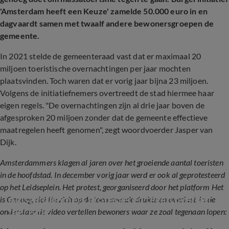
'Amsterdam heeft een Keuze' zamelde 50.000 euro in en
dagvaardt samen met twaalf andere bewonersgroepen de
gemeente.
In 2021 stelde de gemeenteraad vast dat er maximaal 20
miljoen toeristische overnachtingen per jaar mochten
plaatsvinden. Toch waren dat er vorig jaar bijna 23 miljoen.
Volgens de initiatiefnemers overtreedt de stad hiermee haar
eigen regels. "De overnachtingen zijn al drie jaar boven de
afgesproken 20 miljoen zonder dat de gemeente effectieve
maatregelen heeft genomen", zegt woordvoerder Jasper van
Dijk.
Amsterdammers klagen al jaren over het groeiende aantal toeristen
in de hoofdstad. In december vorig jaar werd er ook al geprotesteerd
op het Leidseplein. Het protest, georganiseerd door het platform Het
Amsterdammers protesteren tegen overlast 
is Genoeg, richtte zich op de toenemende drukte en overlast. In de
toerisme
onderstaande video vertellen bewoners waar ze zoal tegenaan lopen: