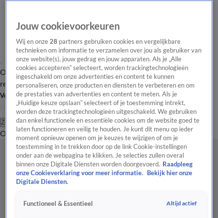
Jouw cookievoorkeuren
Wij en onze
28
partners gebruiken cookies en vergelijkbare
technieken om informatie te verzamelen over jou als gebruiker van
onze website(s), jouw gedrag en jouw apparaten. Als je „Alle
cookies accepteren” selecteert, worden trackingtechnologieën
Overzicht
Tip de
Laatste nieuws
Regionieuws
Het beste van Hart
ingeschakeld om onze advertenties en content te kunnen
redactie
personaliseren, onze producten en diensten te verbeteren en om
de prestaties van advertenties en content te meten. Als je
Volg Hart van Nederland
„Huidige keuze opslaan” selecteert of je toestemming intrekt,
worden deze trackingtechnologieën uitgeschakeld. We gebruiken
dan enkel functionele en essentiële cookies om de website goed te
Zoeken
laten functioneren en veilig te houden. Je kunt dit menu op ieder
Overzicht
Regio
Uitzendingen
Weer
Tip de redactie
Panel
Video's
moment opnieuw openen om je keuzes te wijzigen of om je
toestemming in te trekken door op de link Cookie-instellingen
onder aan de webpagina te klikken. Je selecties zullen overal
binnen onze Digitale Diensten worden doorgevoerd.
Raadpleeg
onze Cookieverklaring voor meer informatie.
Bekijk hier onze
Digitale Diensten.
Altijd actief
Functioneel & Essentieel