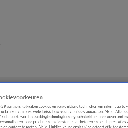
e
ookievoorkeuren
e
29
partners gebruiken cookies en vergelijkbare technieken om informatie te
s gebruiker van onze website(s), jouw gedrag en jouw apparaten. Als je „Alle co
” selecteert, worden trackingtechnologieën ingeschakeld om onze advertenties
personaliseren, onze producten en diensten te verbeteren en om de prestaties 
s en content te meten. Als je „Huidige keuze opslaan” selecteert of je toestemm