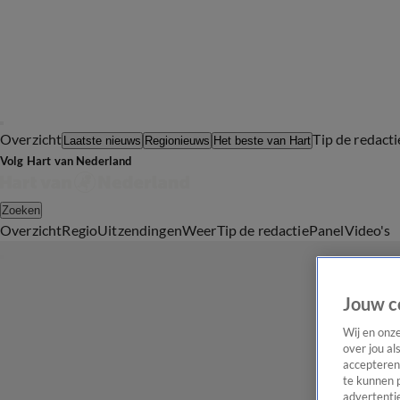
Overzicht
Tip de redacti
Laatste nieuws
Regionieuws
Het beste van Hart
Volg Hart van Nederland
Zoeken
Overzicht
Regio
Uitzendingen
Weer
Tip de redactie
Panel
Video's
Jouw c
Wij en onz
over jou al
accepteren
te kunnen 
advertentie