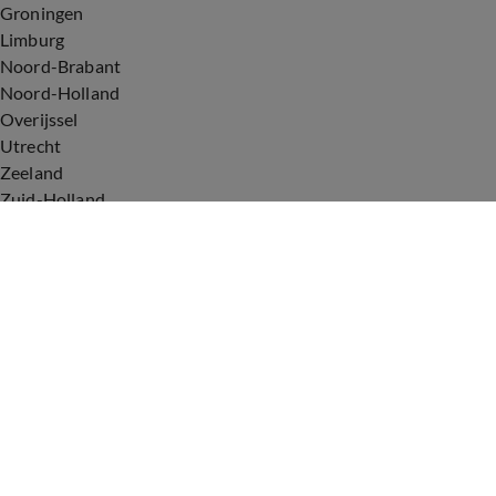
Groningen
Limburg
Noord-Brabant
Noord-Holland
Overijssel
Utrecht
Zeeland
Zuid-Holland
Voorwaarden
Over ons
Privacyverklaring
Gebruiksvoorwaarden
Cookieverklaring
Digitale diensten
Cookie instellingen
Upod & Talpa Network
Adverteren
Vacatures
Publieksservice