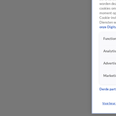
worden dez
cookies om 
moment opn
Cookie-inst
Diensten w
onze Digit
Function
Analyti
Adverti
Marketi
Derde parti
Voorkeur