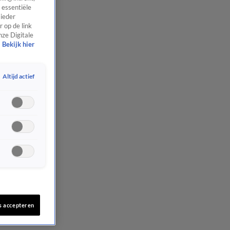
 essentiële
 ieder
 op de link
nze Digitale
Bekijk hier
Altijd actief
s accepteren