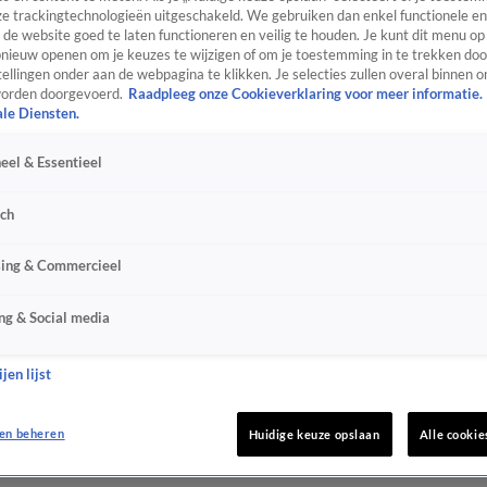
e trackingtechnologieën uitgeschakeld. We gebruiken dan enkel functionele en
de website goed te laten functioneren en veilig te houden. Je kunt dit menu op
ieuw openen om je keuzes te wijzigen of om je toestemming in te trekken door
ellingen onder aan de webpagina te klikken. Je selecties zullen overal binnen o
orden doorgevoerd.
Raadpleeg onze Cookieverklaring voor meer informatie.
ale Diensten.
eel & Essentieel
sch
sing & Commercieel
ng & Social media
jen lijst
en beheren
Huidige keuze opslaan
Alle cookie