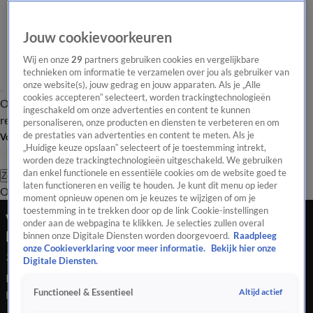
Jouw cookievoorkeuren
Wij en onze
29
partners gebruiken cookies en vergelijkbare
technieken om informatie te verzamelen over jou als gebruiker van
onze website(s), jouw gedrag en jouw apparaten. Als je „Alle
cookies accepteren” selecteert, worden trackingtechnologieën
Overzicht
Tip de
Laatste nieuws
Regionieuws
Het beste van Hart
ingeschakeld om onze advertenties en content te kunnen
redactie
personaliseren, onze producten en diensten te verbeteren en om
de prestaties van advertenties en content te meten. Als je
Volg Hart van Nederland
„Huidige keuze opslaan” selecteert of je toestemming intrekt,
worden deze trackingtechnologieën uitgeschakeld. We gebruiken
dan enkel functionele en essentiële cookies om de website goed te
Zoeken
laten functioneren en veilig te houden. Je kunt dit menu op ieder
Overzicht
Regio
Uitzendingen
Weer
Tip de redactie
Panel
Video's
moment opnieuw openen om je keuzes te wijzigen of om je
toestemming in te trekken door op de link Cookie-instellingen
Vrouw (42) overleden bij verkeersongeval
onder aan de webpagina te klikken. Je selecties zullen overal
Beverwijk
binnen onze Digitale Diensten worden doorgevoerd.
Raadpleeg
onze Cookieverklaring voor meer informatie.
Bekijk hier onze
24 mei 2026, 11:07
Digitale Diensten.
Een 42-jarige vrouw is in de nacht van zaterdag op zondag om
Altijd actief
Functioneel & Essentieel
het leven gekomen bij een ernstig verkeersongeval. Een 21-
jarige bestuurder is aangehouden.