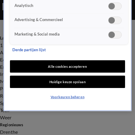
Analytisch
Advertising & Commercieel
Marketing & Social media
Laatste nieuws
112
Derde partijen lijst
Advies & Tips
Economie
Entertainment
Alle cookies accepteren
Infrastructuur
Milieu en Gezondheid
Huidige keuze opslaan
Politiek
Royalty
Voorkeuren beheren
Sport
Tech
Weer
Regionieuws
Drenthe