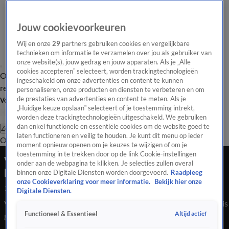
Jouw cookievoorkeuren
Wij en onze
29
partners gebruiken cookies en vergelijkbare
technieken om informatie te verzamelen over jou als gebruiker van
onze website(s), jouw gedrag en jouw apparaten. Als je „Alle
cookies accepteren” selecteert, worden trackingtechnologieën
Overzicht
Tip de
Laatste nieuws
Regionieuws
Het beste van Hart
ingeschakeld om onze advertenties en content te kunnen
redactie
personaliseren, onze producten en diensten te verbeteren en om
de prestaties van advertenties en content te meten. Als je
Volg Hart van Nederland
„Huidige keuze opslaan” selecteert of je toestemming intrekt,
worden deze trackingtechnologieën uitgeschakeld. We gebruiken
dan enkel functionele en essentiële cookies om de website goed te
Zoeken
laten functioneren en veilig te houden. Je kunt dit menu op ieder
Overzicht
Regio
Uitzendingen
Weer
Tip de redactie
Panel
Video's
moment opnieuw openen om je keuzes te wijzigen of om je
toestemming in te trekken door op de link Cookie-instellingen
Vier mensen naar ziekenhuis door mogelijke
onder aan de webpagina te klikken. Je selecties zullen overal
koolmonoxide
binnen onze Digitale Diensten worden doorgevoerd.
Raadpleeg
onze Cookieverklaring voor meer informatie.
Bekijk hier onze
17 mei 2026, 22:33
Digitale Diensten.
Vier mensen zijn zondagavond ter controle naar het ziekenhuis
Altijd actief
Functioneel & Essentieel
gebracht nadat in een woning aan de Ferdinand Bolstraat in
Kaatsheuvel een te hoge concentratie koolmonoxide werd