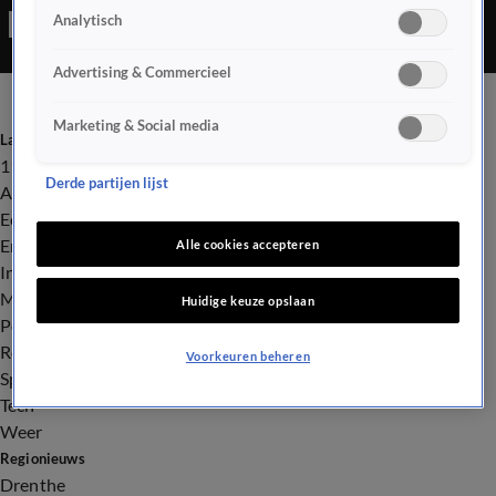
Analytisch
gemeten. Dat meldt een woordvoerder van de veiligheidsregio
Midden- en West-Brabant.
Advertising & Commercieel
Marketing & Social media
Laatste nieuws
112
Derde partijen lijst
Advies & Tips
Economie
Entertainment
Alle cookies accepteren
Infrastructuur
Milieu en Gezondheid
Huidige keuze opslaan
Politiek
Royalty
Voorkeuren beheren
Sport
Tech
Weer
Regionieuws
Drenthe