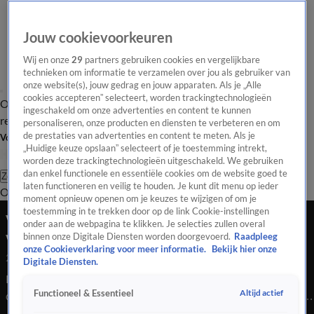
Jouw cookievoorkeuren
Wij en onze
29
partners gebruiken cookies en vergelijkbare
technieken om informatie te verzamelen over jou als gebruiker van
onze website(s), jouw gedrag en jouw apparaten. Als je „Alle
cookies accepteren” selecteert, worden trackingtechnologieën
Overzicht
Tip de
Laatste nieuws
Regionieuws
Het beste van Hart
ingeschakeld om onze advertenties en content te kunnen
redactie
personaliseren, onze producten en diensten te verbeteren en om
de prestaties van advertenties en content te meten. Als je
Volg Hart van Nederland
„Huidige keuze opslaan” selecteert of je toestemming intrekt,
worden deze trackingtechnologieën uitgeschakeld. We gebruiken
dan enkel functionele en essentiële cookies om de website goed te
Zoeken
laten functioneren en veilig te houden. Je kunt dit menu op ieder
Overzicht
Regio
Uitzendingen
Weer
Tip de redactie
Panel
Video's
moment opnieuw openen om je keuzes te wijzigen of om je
toestemming in te trekken door op de link Cookie-instellingen
Vader vergeet handrem: auto met kinderen rolt
onder aan de webpagina te klikken. Je selecties zullen overal
vijver in
binnen onze Digitale Diensten worden doorgevoerd.
Raadpleeg
onze Cookieverklaring voor meer informatie.
Bekijk hier onze
27 aug 2024, 13:24
Digitale Diensten.
Bij een woning aan het Lenteklokje in het Groningse Leek is
Altijd actief
Functioneel & Essentieel
dinsdagochtend een auto met twee kinderen erin in een vijver
beland, nadat de handrem vermoedelijk niet of onvoldoende