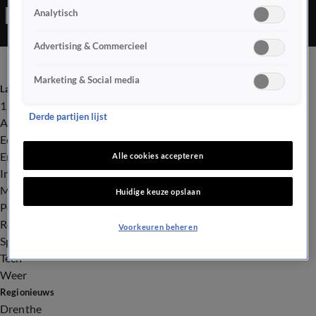
Analytisch
was aangetrokken.
Advertising & Commercieel
Marketing & Social media
Laatste nieuws
112
Derde partijen lijst
Advies & Tips
Economie
Entertainment
Alle cookies accepteren
Infrastructuur
Milieu en Gezondheid
Huidige keuze opslaan
Politiek
Royalty
Voorkeuren beheren
Sport
Tech
Weer
Regionieuws
Drenthe