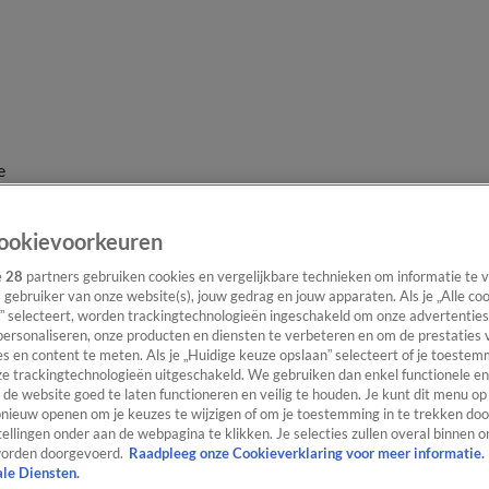
e
ookievoorkeuren
e
28
partners gebruiken cookies en vergelijkbare technieken om informatie te
s gebruiker van onze website(s), jouw gedrag en jouw apparaten. Als je „Alle co
” selecteert, worden trackingtechnologieën ingeschakeld om onze advertenties
personaliseren, onze producten en diensten te verbeteren en om de prestaties 
s en content te meten. Als je „Huidige keuze opslaan” selecteert of je toestemm
e trackingtechnologieën uitgeschakeld. We gebruiken dan enkel functionele en
de website goed te laten functioneren en veilig te houden. Je kunt dit menu op
ieuw openen om je keuzes te wijzigen of om je toestemming in te trekken door
ellingen onder aan de webpagina te klikken. Je selecties zullen overal binnen o
orden doorgevoerd.
Raadpleeg onze Cookieverklaring voor meer informatie.
ale Diensten.