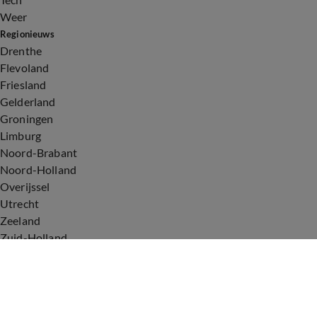
Weer
Regionieuws
Drenthe
Flevoland
Friesland
Gelderland
Groningen
Limburg
Noord-Brabant
Noord-Holland
Overijssel
Utrecht
Zeeland
Zuid-Holland
Voorwaarden
Over ons
Privacyverklaring
Gebruiksvoorwaarden