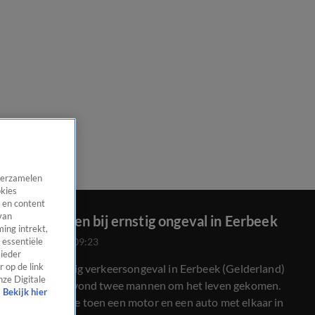
 verzamelen
okies
 en content
van
Twee doden bij ernstig ongeval in Eerbeek
ing intrekt,
23 mei 2026, 09:23
 essentiële
 ieder
Bij een ernstig verkeersongeval in Eerbeek (Gelderland)
 op de link
nze Digitale
zijn vrijdagavond twee mannen om het leven gekomen.
Bekijk hier
Dat gebeurde toen een motor en een auto met elkaar in