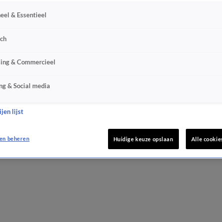
eel & Essentieel
sch
sing & Commercieel
ng & Social media
jen lijst
en beheren
Huidige keuze opslaan
Alle cookie