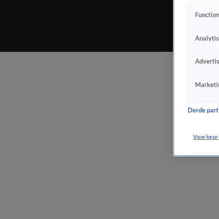
Function
Analyti
Adverti
Marketi
Derde parti
Voorkeur