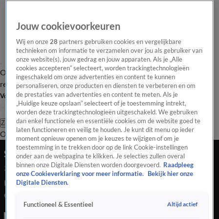
Jouw cookievoorkeuren
Wij en onze
28
partners gebruiken cookies en vergelijkbare
technieken om informatie te verzamelen over jou als gebruiker van
onze website(s), jouw gedrag en jouw apparaten. Als je „Alle
cookies accepteren” selecteert, worden trackingtechnologieën
Overzicht
Tip de
Laatste nieuws
Regionieuws
Het beste van Hart
ingeschakeld om onze advertenties en content te kunnen
redactie
personaliseren, onze producten en diensten te verbeteren en om
de prestaties van advertenties en content te meten. Als je
Volg Hart van Nederland
„Huidige keuze opslaan” selecteert of je toestemming intrekt,
worden deze trackingtechnologieën uitgeschakeld. We gebruiken
dan enkel functionele en essentiële cookies om de website goed te
Zoeken
laten functioneren en veilig te houden. Je kunt dit menu op ieder
Overzicht
Regio
Uitzendingen
Weer
Tip de redactie
Panel
Video's
moment opnieuw openen om je keuzes te wijzigen of om je
toestemming in te trekken door op de link Cookie-instellingen
Spelende kinderen vinden lijk in Brabants bos
onder aan de webpagina te klikken. Je selecties zullen overal
binnen onze Digitale Diensten worden doorgevoerd.
Raadpleeg
24 mei 2026, 12:49
onze Cookieverklaring voor meer informatie.
Bekijk hier onze
Kinderen vonden tijdens een bosspel in Rijen een lichaam in
Digitale Diensten.
een natuurgebied. Volgens de politie is geen sprake van een
Altijd actief
Functioneel & Essentieel
misdrijf.