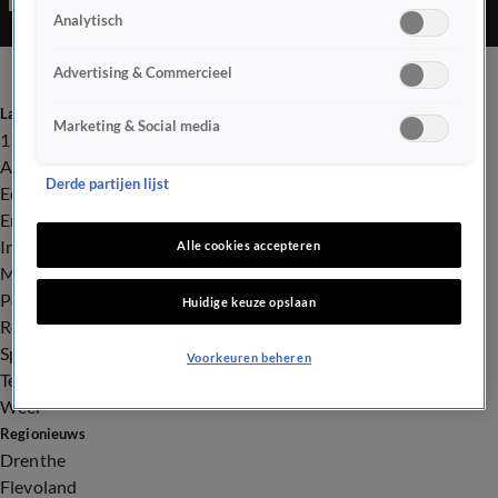
Analytisch
Advertising & Commercieel
Laatste nieuws
Marketing & Social media
112
Advies & Tips
Derde partijen lijst
Economie
Entertainment
Infrastructuur
Alle cookies accepteren
Milieu en Gezondheid
Politiek
Huidige keuze opslaan
Royalty
Sport
Voorkeuren beheren
Tech
Weer
Regionieuws
Drenthe
Flevoland