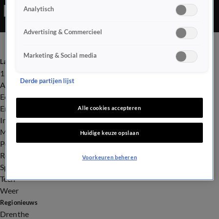
Analytisch
een ware chaos toen een man een ongeluk veroorzaakte en
daarbij zowel een bestelbus als een personenauto ramde.
Advertising & Commercieel
Marketing & Social media
Laatste nieuws
112
Derde partijen lijst
Advies & Tips
Economie
Entertainment
Alle cookies accepteren
Infrastructuur
Milieu en Gezondheid
Huidige keuze opslaan
Politiek
Royalty
Voorkeuren beheren
Sport
Tech
Weer
Regionieuws
Drenthe