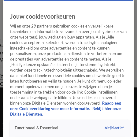
Jouw cookievoorkeuren
Wij en onze
29
partners gebruiken cookies en vergelijkbare
technieken om informatie te verzamelen over jou als gebruiker van
onze website(s), jouw gedrag en jouw apparaten. Als je „Alle
cookies accepteren” selecteert, worden trackingtechnologieën
Overzicht
Tip de
Laatste nieuws
Regionieuws
Het beste van Hart
ingeschakeld om onze advertenties en content te kunnen
redactie
personaliseren, onze producten en diensten te verbeteren en om
de prestaties van advertenties en content te meten. Als je
Volg Hart van Nederland
„Huidige keuze opslaan” selecteert of je toestemming intrekt,
worden deze trackingtechnologieën uitgeschakeld. We gebruiken
dan enkel functionele en essentiële cookies om de website goed te
Zoeken
laten functioneren en veilig te houden. Je kunt dit menu op ieder
Overzicht
Regio
Uitzendingen
Weer
Tip de redactie
Panel
Video's
moment opnieuw openen om je keuzes te wijzigen of om je
toestemming in te trekken door op de link Cookie-instellingen
Rookpauze maakt einde aan bizarre arrestatie in
onder aan de webpagina te klikken. Je selecties zullen overal
normaal rustige Zeilberg
binnen onze Digitale Diensten worden doorgevoerd.
Raadpleeg
onze Cookieverklaring voor meer informatie.
Bekijk hier onze
31 aug 2024, 16:06
Digitale Diensten.
Zeilberg, een rustig dorp in de gemeente Deurne, beleefde
Altijd actief
Functioneel & Essentieel
zaterdag een middag om niet snel te vergeten. Rond het
middaguur veranderde de doorgaans kalme Zeilbergsestraat in