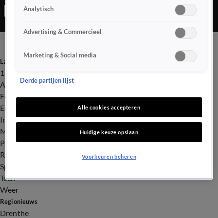
Analytisch
Advertising & Commercieel
Marketing & Social media
Laatste nieuws
112
Derde partijen lijst
Advies & Tips
Economie
Entertainment
Alle cookies accepteren
Infrastructuur
Milieu en Gezondheid
Huidige keuze opslaan
Politiek
Royalty
Voorkeuren beheren
Sport
Tech
Weer
Regionieuws
Drenthe