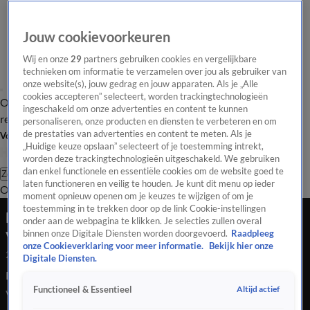
Jouw cookievoorkeuren
Wij en onze
29
partners gebruiken cookies en vergelijkbare
technieken om informatie te verzamelen over jou als gebruiker van
onze website(s), jouw gedrag en jouw apparaten. Als je „Alle
cookies accepteren” selecteert, worden trackingtechnologieën
Overzicht
Tip de
Laatste nieuws
Regionieuws
Het beste van Hart
ingeschakeld om onze advertenties en content te kunnen
redactie
personaliseren, onze producten en diensten te verbeteren en om
de prestaties van advertenties en content te meten. Als je
Volg Hart van Nederland
„Huidige keuze opslaan” selecteert of je toestemming intrekt,
worden deze trackingtechnologieën uitgeschakeld. We gebruiken
dan enkel functionele en essentiële cookies om de website goed te
Zoeken
laten functioneren en veilig te houden. Je kunt dit menu op ieder
Overzicht
Regio
Uitzendingen
Weer
Tip de redactie
Panel
Video's
moment opnieuw openen om je keuzes te wijzigen of om je
toestemming in te trekken door op de link Cookie-instellingen
Motorrijder overleden na botsing met
onder aan de webpagina te klikken. Je selecties zullen overal
vrachtwagen op A4
binnen onze Digitale Diensten worden doorgevoerd.
Raadpleeg
onze Cookieverklaring voor meer informatie.
Bekijk hier onze
23 mei 2026, 12:05
Digitale Diensten.
Een 45-jarige motorrijder uit Vlaardingen is in de nacht van
Altijd actief
Functioneel & Essentieel
vrijdag op zaterdag om het leven gekomen bij een ernstig
ongeval op de A4 bij Schiedam. Dat meldt de politie op X.