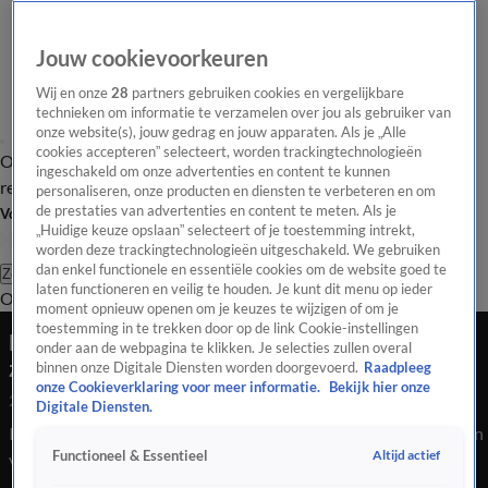
Jouw cookievoorkeuren
Wij en onze
28
partners gebruiken cookies en vergelijkbare
technieken om informatie te verzamelen over jou als gebruiker van
onze website(s), jouw gedrag en jouw apparaten. Als je „Alle
cookies accepteren” selecteert, worden trackingtechnologieën
Overzicht
Tip de
Laatste nieuws
Regionieuws
Het beste van Hart
ingeschakeld om onze advertenties en content te kunnen
redactie
personaliseren, onze producten en diensten te verbeteren en om
de prestaties van advertenties en content te meten. Als je
Volg Hart van Nederland
„Huidige keuze opslaan” selecteert of je toestemming intrekt,
worden deze trackingtechnologieën uitgeschakeld. We gebruiken
dan enkel functionele en essentiële cookies om de website goed te
Zoeken
laten functioneren en veilig te houden. Je kunt dit menu op ieder
Overzicht
Regio
Uitzendingen
Weer
Tip de redactie
Panel
Video's
moment opnieuw openen om je keuzes te wijzigen of om je
toestemming in te trekken door op de link Cookie-instellingen
Meisje (3) valt uit raam in Rotterdam, politie
onder aan de webpagina te klikken. Je selecties zullen overal
zoekt getuigen
binnen onze Digitale Diensten worden doorgevoerd.
Raadpleeg
onze Cookieverklaring voor meer informatie.
Bekijk hier onze
22 aug 2024, 22:41
Digitale Diensten.
In Rotterdam is een meisje van 3 jaar gewond geraakt door een
Altijd actief
Functioneel & Essentieel
val uit een raam. Van hoe hoog precies ze naar beneden is
gevallen kon een politiewoordvoerder nog niet zeggen.