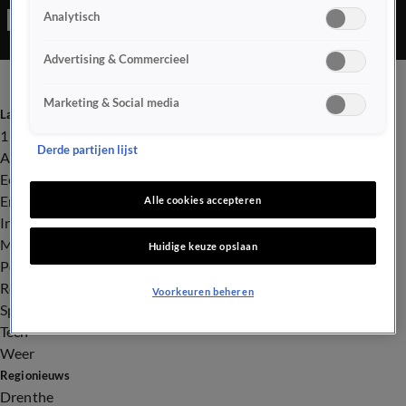
Analytisch
Advertising & Commercieel
Marketing & Social media
Laatste nieuws
112
Derde partijen lijst
Advies & Tips
Economie
Entertainment
Alle cookies accepteren
Infrastructuur
Milieu en Gezondheid
Huidige keuze opslaan
Politiek
Royalty
Voorkeuren beheren
Sport
Tech
Weer
Regionieuws
Drenthe