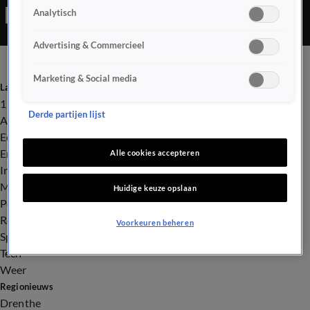
Analytisch
Advertising & Commercieel
Marketing & Social media
Laatste nieuws
112
Derde partijen lijst
Advies & Tips
Economie
Entertainment
Alle cookies accepteren
Infrastructuur
Milieu en Gezondheid
Huidige keuze opslaan
Politiek
Royalty
Voorkeuren beheren
Sport
Tech
Weer
Regionieuws
Drenthe