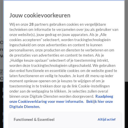
Jouw cookievoorkeuren
Wij en onze
28
partners gebruiken cookies en vergelijkbare
technieken om informatie te verzamelen over jou als gebruiker van
onze website(s), jouw gedrag en jouw apparaten. Als je „Alle
cookies accepteren” selecteert, worden trackingtechnologieën
Overzicht
Tip de
Laatste nieuws
Regionieuws
Het beste van Hart
ingeschakeld om onze advertenties en content te kunnen
redactie
personaliseren, onze producten en diensten te verbeteren en om
de prestaties van advertenties en content te meten. Als je
Volg Hart van Nederland
„Huidige keuze opslaan” selecteert of je toestemming intrekt,
worden deze trackingtechnologieën uitgeschakeld. We gebruiken
dan enkel functionele en essentiële cookies om de website goed te
Zoeken
laten functioneren en veilig te houden. Je kunt dit menu op ieder
Overzicht
Regio
Uitzendingen
Weer
Tip de redactie
Panel
Video's
moment opnieuw openen om je keuzes te wijzigen of om je
toestemming in te trekken door op de link Cookie-instellingen
Fietser (22) overleden bij aanrijding in
onder aan de webpagina te klikken. Je selecties zullen overal
Oudkarspel
binnen onze Digitale Diensten worden doorgevoerd.
Raadpleeg
onze Cookieverklaring voor meer informatie.
Bekijk hier onze
17 sep 2024, 09:30
Digitale Diensten.
In Oudkarspel is maandagavond een fietser overleden die in
Altijd actief
Functioneel & Essentieel
botsing kwam met een auto.